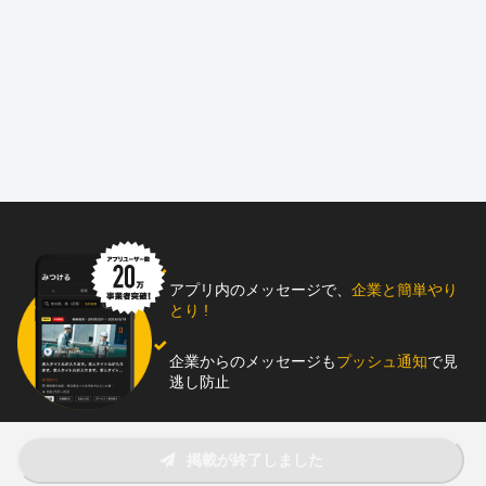
◆県・市などの公共工事がメイン
◆施工スタッフ/施工管理の２職種で募集中
◆完全週休2日制/私生活の時間もしっかり確保
◆年収700〜850万円以上も目指せます
◆30代/50代の6名の少人数の会社！
===============================
新和建設株式会社では『施工スタッフ/施工管理』の２職種で
社員を募集中です。
●県・市などの公共工事がメイン！
●下水道管工事などのインフラに携わる仕事で
アプリ内のメッセージで、
企業と簡単やり
安定して働くことができます。
とり !
天候の影響を除けば、完全週休2日制でプライベートの
企業からのメッセージも
プッシュ通知
で見
時間もしっかり確保できる仕事です。
逃し防止
将来的に施工管理へのキャリアアップで年収700〜850万円
以上を目指すことも可能！
助太刀アプリをダウンロード！
掲載が終了しました
たくさんの方にご応募いただき、面接でお会いできることを