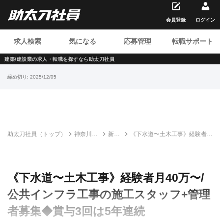
会員登録
ログイン
求人検索
気になる
応募管理
転職サポート
建築/建設業の求人・転職を
探すなら助太刀社員
締め切り:
2025/12/05
助太刀社員（トップ）
神奈川の
新和
《下水道〜土木工事》経験者月
建設求
建設
40万〜/公共インフラ工事の施
人・転職
株式
工スタッフ+管理者募集◆賞与
情報一覧
会社
3回は5年連続
《下水道〜土木工事》経験者月40万〜/
公共インフラ工事の施工スタッフ+管理
者募集◆賞与3回は5年連続