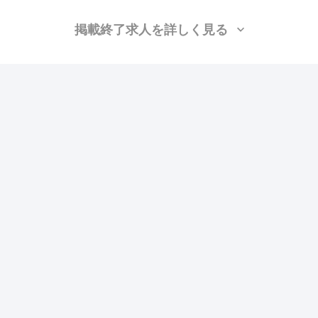
掲載終了求人を詳しく見る
新和建設株式会社
（神奈川県横浜市磯子区）
土工、重機オペレーター、インターロッキング、土木/測量、舗装、水道工
事、エクステリア・外構、土木/型枠大工、土木/鉄筋工、施工管理(土木)
月給：40万円〜
勤務地：神奈川
この求人の特徴
雇用形態
正社員
賃金
交通費支給
ボーナス・賞与あり
昇給あり