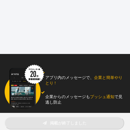
◆穏やかでやさしい社員が多数活躍する会社
◆定着率が高く安心して長く働くことができます
◆性別不問で採用中！大工職人など女性スタッフ多数活躍
□□□□□□□□□□□□□□□□□□□□□□□□□□
大和屋株式会社は、2025年で創業201年を迎える会社です。
材木屋として創業し、現在は『注文住宅』『非住宅』の設計、施
工
、管理業務を行っております。
＼施工管理スタッフを募集中！／
アプリ内のメッセージで、
企業と簡単やり
『注文住宅』『非住宅』のどちらかの施工管理に従事して
とり !
いただきます。
企業からのメッセージも
プッシュ通知
で見
配属は社内の状況、ご希望、適性を考慮し決定します。
逃し防止
『木のぬくもり』を通して、人々の心を豊かに。
そして働くわたしたちも『木』に触れることで、心身ともに
助太刀アプリをダウンロード！
掲載が終了しました
健康的にリラックスして働くことができます。