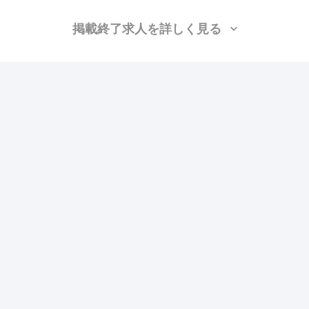
掲載終了求人を詳しく見る
大和屋株式会社
（埼玉県熊谷市）
LGS、ボード、大工、貼床、建具、家具施工、施工管理(電気)、施工管理(土
木)、施工管理(建築)、施工管理(管工事)
月給：27万円〜
勤務地：群馬, 埼玉, 千葉
この求人の特徴
雇用形態
正社員
賃金
交通費支給
ボーナス・賞与あり
昇給あり