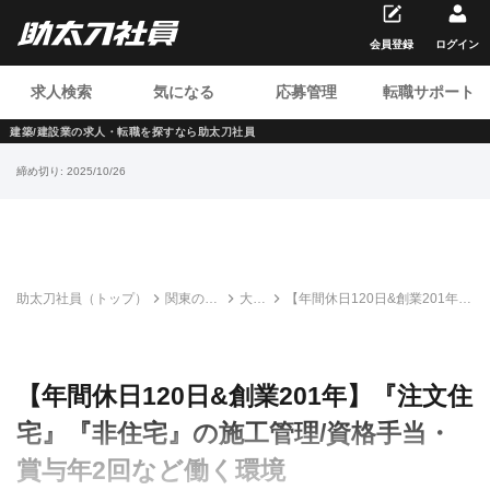
会員登録
ログイン
求人検索
気になる
応募管理
転職サポート
建築/建設業の求人・転職を
探すなら助太刀社員
締め切り:
2025/10/26
助太刀社員（トップ）
関東の建
大和
【年間休日120日&創業201年】
設求人・
屋株
『注文住宅』『非住宅』の施工
転職情報
式会
管理/資格手当・賞与年2回など
一覧
社
働く環境
【年間休日120日&創業201年】『注文住
宅』『非住宅』の施工管理/資格手当・
賞与年2回など働く環境