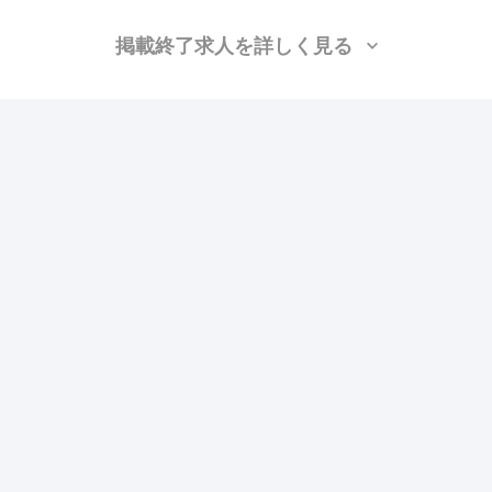
掲載終了求人を詳しく見る
有限会社エムズ・テクニカル・サービス
（埼玉県
川口市）
設備/雑工、弱電、空調(配管)、空調(ダクト)、空調(保温)、空調(冷媒)、空調
(計装)、衛生(配管工)、衛生(水道)、溶接・鍛冶工
月給：35万円〜50万円
勤務地：埼玉
この求人の特徴
雇用形態
正社員
賃金
交通費支給
ボーナス・賞与あり
昇給あり