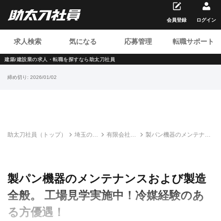
会員登録
ログイン
求人検索
気になる
応募管理
転職サポート
建築/建設業の求人・転職を
探すなら助太刀社員
締め切り:
2026/01/02
助太刀社員（トップ）
埼玉の建
有限会社エ
製パン機器のメンテナン
設求人・
ムズ・テク
スおよび製造全般。 工場
転職情報
ニカル・サ
見学実施中！冷媒経験の
一覧
ービス
ある方優遇！
製パン機器のメンテナンスおよび製造
全般。 工場見学実施中！冷媒経験のあ
る方優遇！