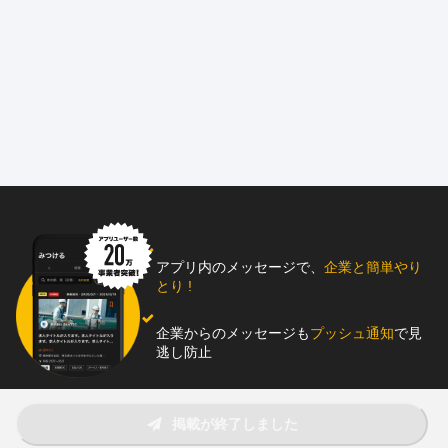
●通常は、朝出社、夕方帰社で製造全般に掛かる業務になります
●年間休日123日で働きやすい仕事環境です
●冷媒の経験があれば、同じ仕組みでなのでとっつきやすいです
●OJTにて製造しながら、じっくり仕組みや工程を覚えて行きます
●一人親方から正社員への転向希望の方も大歓迎です
========================================
有限会社エムズ・テクニカル・サービスは、業務用機器（空調・
厨房機器）の設置、メンテナンスなど
関東から福岡まで幅広く業務展開をしています。
今回募集するのは、パンの冷凍生地（きじ）の解凍、熟成、発酵
を1台で行う「ドゥコンディショナー」
アプリ内のメッセージで、
企業と簡単やり
という機械のメンテンナスの社員を募集しています。
とり !
聞きなれない機械ですが、業務用縦型冷蔵庫にヒーターやタイマ
企業からのメッセージも
プッシュ通知
で見
ー等を取り付けたような感じの機械です。
逃し防止
ぜひ一度工場をご覧頂ければイメージがわくと思います。
※一人親方、個人事業主から正社員へ転向希望の方も大歓迎で
助太刀アプリをダウンロード！
掲載が終了しました
す。