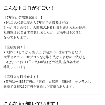
こんなトコロがすごい！
【7年間の定着率100％！】
●3代目の代表に変わり7年間で退職者はゼロ！
しっかりと面接し、人間味のある社員を迎え入れた結果、
社員数は20名まで増員しましたが、定着率は100％と
なっております。
【業績好調！】
●代替わりしてから売り上げ高は5〜6億が平均となり、
大手ゼネコン・サブコンなど取引先から多数のご依頼を
いただいており1日に約60名ほどの社員/協力会社が
稼働しています。
【高収入を目指せます】
●賞与は一律35万円に「評価・貢献度・期待値」をプラスし
最高で３桁/160万円を支給した実績もあります。
こんな人が向いています！