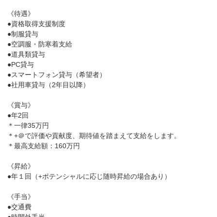
《待遇》
●資格取得支援制度
●制服貸与
●空調服・防寒着支給
●道具類貸与
●PC貸与
●スマートフォン貸与（希望者）
●社用車貸与（2年目以降）
《賞与》
●年2回
＊一律35万円
＊+＠で評価や貢献度、期待値を踏まえて支給をします。
＊最高支給額：160万円
《昇給》
●年１回（+ポテンシャルに応じ随時昇給の場合あり）
《手当》
●交通費