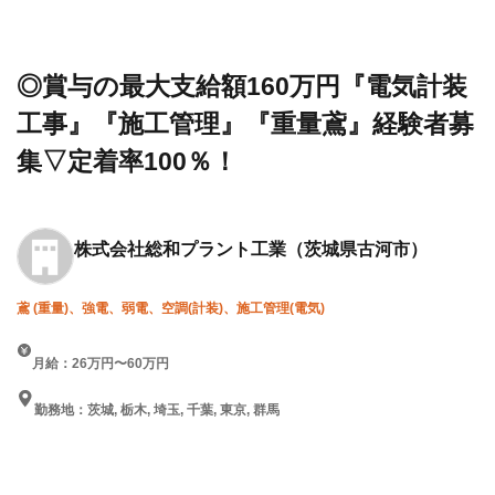
設求人・
社総和
『電気計装工事』『施工管
転職情報
プラン
理』『重量鳶』経験者募集▽
一覧
ト工業
定着率100％！
◎賞与の最大支給額160万円『電気計装
工事』『施工管理』『重量鳶』経験者募
集▽定着率100％！
株式会社総和プラント工業
（茨城県古河市）
鳶 (重量)、強電、弱電、空調(計装)、施工管理(電気)
月給：26万円〜60万円
勤務地：茨城, 栃木, 埼玉, 千葉, 東京, 群馬