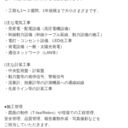
・工期も1〜２週間、1年規模まで大小さまざまです。
□主な電気工事
・受変電・配電設備（高圧電機設備）
・幹線動力設備（幹線ケーブル延線、動力設備の施工）
・電灯・コンセント設備、LED化工事
・発電設備（一般・太陽光発電）
・通信ネットワーク（LAN等）
□主な計装工事
・中央監視盤・計装盤
・動力盤等の発停信号、警報信号
・流量計、熱量計等の計測機器への通線結線
・生産ライン等の計装工事
●施工管理
・図面の制作（T-fas/Rebro）や現場での工程管理、
安全管理、品質管理、報告書類作成・写真撮影などを
ご担当していただきます。