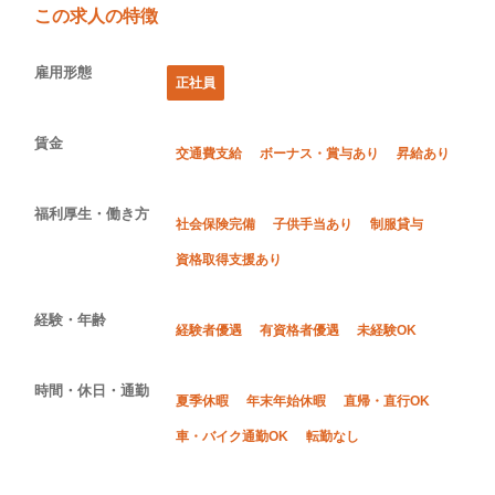
この求人の特徴
雇用形態
正社員
賃金
交通費支給
ボーナス・賞与あり
昇給あり
福利厚生・働き方
社会保険完備
子供手当あり
制服貸与
資格取得支援あり
経験・年齢
経験者優遇
有資格者優遇
未経験OK
時間・休日・通勤
夏季休暇
年末年始休暇
直帰・直行OK
車・バイク通勤OK
転勤なし