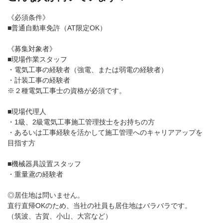
《必須条件》
■普通自動車免許（AT限定OK）
《募集対象者》
■現場作業スタッフ
・電気工事の経験者（強電、または弱電の経験者）
・計装工事の経験者
※２種電気工事士の資格が必須です。
■現場代理人
・1級、2級電気工事施工管理技士をお持ちの方
・あるいは工事経験を活かして施工管理へのキャリアアップを
目指す方
■機械器具設置スタッフ
・重量鳶の経験者
◎居住地は問いません。
直行直帰OKのため、当社の社員も居住地はバラバラです。
（筑波、古賀、小山、大宮など）