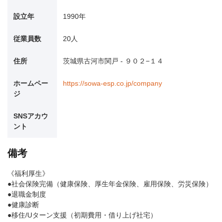
設立年
1990年
従業員数
20人
住所
茨城県古河市関戸 - ９０２−１４
ホームペー
https://sowa-esp.co.jp/company
ジ
SNSアカウ
ント
備考
《福利厚生》
●社会保険完備（健康保険、厚生年金保険、雇用保険、労災保険）
●退職金制度
●健康診断
●移住/Uターン支援（初期費用・借り上げ社宅）