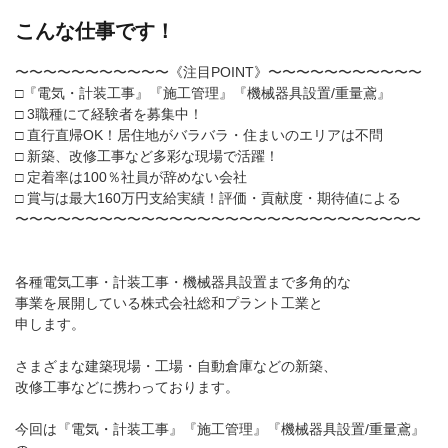
こんな仕事です！
〜〜〜〜〜〜〜〜〜〜〜《注目POINT》〜〜〜〜〜〜〜〜〜〜〜
□『電気・計装工事』『施工管理』『機械器具設置/重量鳶』
□ 3職種にて経験者を募集中！
□ 直行直帰OK！居住地がバラバラ・住まいのエリアは不問
□ 新築、改修工事など多彩な現場で活躍！
□ 定着率は100％社員が辞めない会社
□ 賞与は最大160万円支給実績！評価・貢献度・期待値による
〜〜〜〜〜〜〜〜〜〜〜〜〜〜〜〜〜〜〜〜〜〜〜〜〜〜〜〜〜
各種電気工事・計装工事・機械器具設置まで多角的な
事業を展開している株式会社総和プラント工業と
申します。
さまざまな建築現場・工場・自動倉庫などの新築、
改修工事などに携わっております。
今回は『電気・計装工事』『施工管理』『機械器具設置/重量鳶』