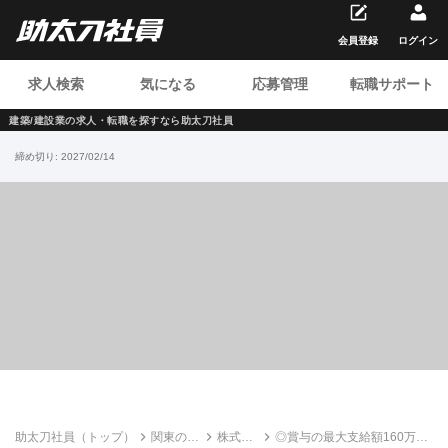
会員登録
ログイン
求人検索
気になる
応募管理
転職サポート
建築/建設業の求人・転職を
探すなら助太刀社員
締め切り:
2027/02/14
助太刀社員（トップ）
関東の建
株式会
◎賞与の最大支給額160万円