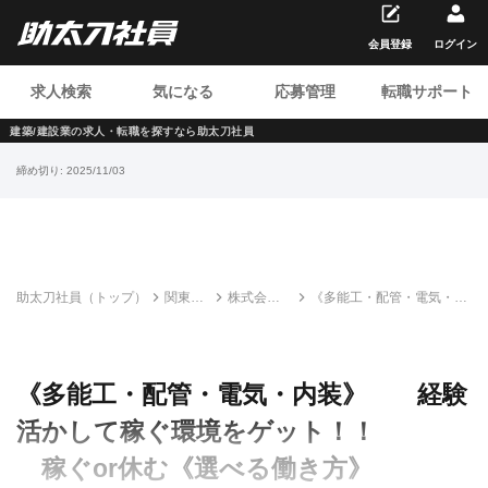
会員登録
ログイン
求人検索
気になる
応募管理
転職サポート
建築/建設業の求人・転職を
探すなら助太刀社員
締め切り:
2025/11/03
助太刀社員（トップ）
関東の
株式会社
《多能工・配管・電気・内
建設求
Treasure
装》 経験活かして稼ぐ
人・転
Vit（トレ
環境をゲット！！
職情報
ジャービ
稼ぐor休む《選べる働き
一覧
ット）
方》
《多能工・配管・電気・内装》 経験
活かして稼ぐ環境をゲット！！
稼ぐor休む《選べる働き方》