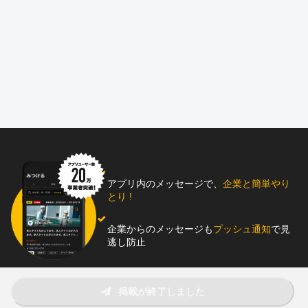
☆原稿下部に、「会社紹介動画」あり☆
※Instagramはじめました！
https://www.instagram.com/treasure_vit?igsh=NnpiZmN3bXN6OT
M3
【注目POINT】
◎今年度賞与100万の実績※支給額は業績/貢献度による
◎選べる働き方！！稼ぐor休み/休みが取りやすい環境◎
◎設備と大工 多能工となってスキルUP‼︎
◎毎朝直行で働ける！案件は都内中心‼︎
アプリ内のメッセージで、
企業と簡単やり
とり !
========◆代表取締役 鈴木より◆========
株式会社TreasureVitの代表、鈴木です。
企業からのメッセージも
プッシュ通知
で見
逃し防止
給排水配管工事、内装リフォームや
それらに関連する業務を幅広く請け負っています。
主に、新築ではないアパートやマンションの工事を行っていま
助太刀アプリをダウンロード！
す。
掲載が終了しました