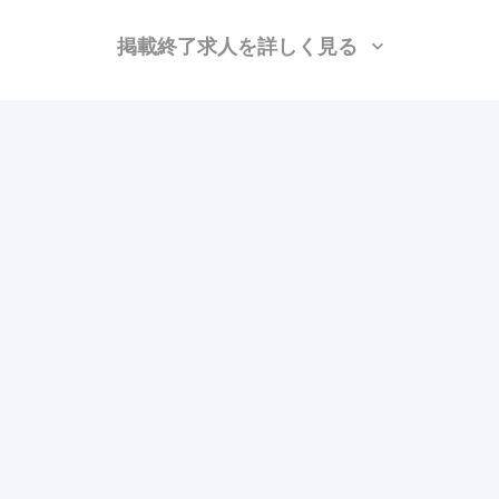
掲載終了求人を詳しく見る
株式会社Treasure Vit（トレジャービット）
（埼玉
県白岡市）
衛生(配管工)、衛生(水道)、大工、設備/雑工、ボード、クロス、空調(配管)、
キッチン・ユニットバス、補修（リペア）、弱電
月給：35万円〜55万円
勤務地：東京, 埼玉, 千葉, 神奈川
この求人の特徴
雇用形態
正社員