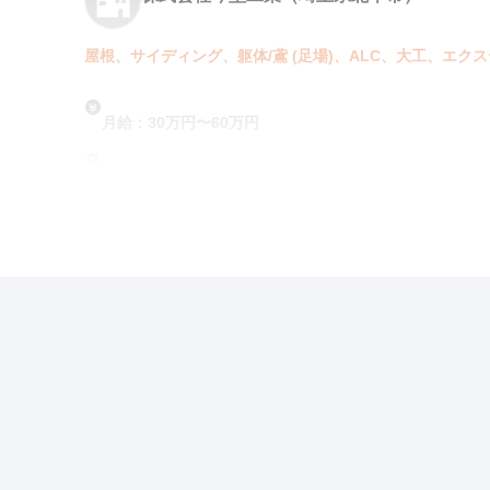
屋根、サイディング、躯体/鳶 (足場)、ALC、大工、エク
月給：30万円〜60万円
勤務地：埼玉
この求人の特徴
雇用形態
正社員
賃金
交通費支給
ボーナス・賞与あ