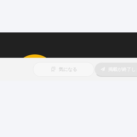
求人を掲載しませんか
気になる
掲載が終了し
87職種
の中から幅広く人材を募集でき
ウト送信
も可能！
アプリ
と
ウェブ
に同時掲載で、多くの
アピール！
詳しくはこちら