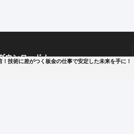
いを叶えられるのが今埜工業。
ていきます。
ダウンロード！
けるため、さまざまな経験ができます。
前！技術に差がつく板金の仕事で安定した未来を手に！
、
企業と簡単やりとり !
プッシュ通知
で見逃し防止
を目に見える形で誇れるのも魅力です。
ーダー候補として工程管理や後輩の育成にも携わって