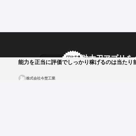
「もっと稼ぎたい」「手に職をつけたい」――その想
ここで積み重ねる仕事が、あなたの未来を確実に広げ
■仕事内容
屋根工事を中心とした板金工事全般。
助太刀アプリを
住宅はもちろん、店舗や倉庫などの大型建物まで手掛
能力を正当に評価でしっかり稼げるのは当たり
アプリ内のメッセージで
具体的には――
株式会社今埜工業
•屋根板金の施工（新築・リフォーム）
企業からのメッセージも
•外壁や雨樋の取り付け・補修
•店舗や倉庫などの大型案件
現場は関東一円、特に埼玉県が中心。
一件一件の施工が“形”となって街に残り、自分の仕事
また、経験者は即戦力として現場を任され、職長やリ
いただきます。