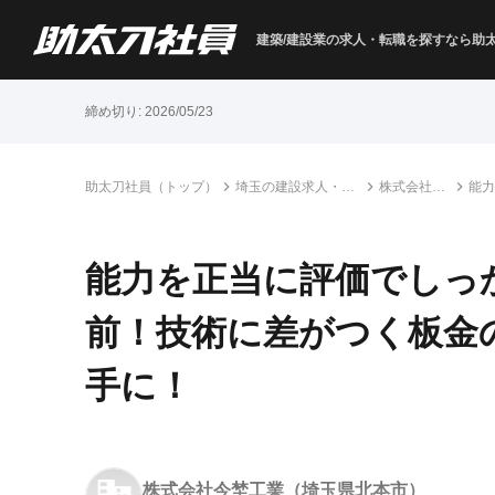
建築/建設業の求人・転職を
探すなら助
締め切り:
2026/05/23
助太刀社員（トップ）
埼玉の建設求人・転
株式会社今
能力
職情報一覧
埜工業
金の
能力を正当に評価でしっ
前！技術に差がつく板金
手に！
株式会社今埜工業
（埼玉県北本市）