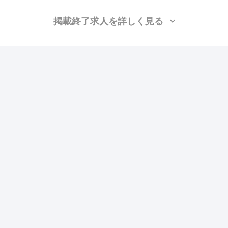
掲載終了求人を詳しく見る
ヒロセ株式会社 名古屋支店
（愛知県名古屋市中村
区）
施工管理(土木)、施工管理(建築)、土木/測量、杭打ち、鍛治鳶、橋梁鳶
月給：25万円〜48万円
勤務地：東海
この求人の特徴
雇用形態
正社員
賃金
交通費支給
ボーナス・賞与あり
昇給あり