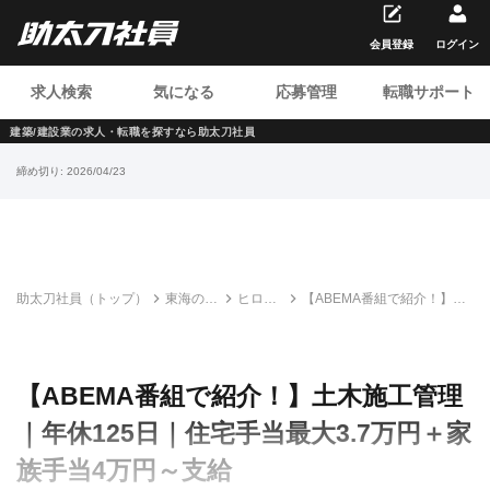
会員登録
ログイン
求人検索
気になる
応募管理
転職サポート
建築/建設業の求人・転職を
探すなら助太刀社員
締め切り:
2026/04/23
助太刀社員（トップ）
東海の建
ヒロセ
【ABEMA番組で紹介！】土
設求人・
株式会
木施工管理｜年休125日｜住
転職情報
社 名古
宅手当最大3.7万円＋家族手
一覧
屋支店
当4万円～支給
【ABEMA番組で紹介！】土木施工管理
｜年休125日｜住宅手当最大3.7万円＋家
族手当4万円～支給