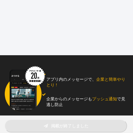
◆現場経験があれば、管理未経験でもご応募可能です
◆あらゆる社会インフラに貢献！
◆山間部・市街地など多彩な現場で活躍
◆老後も安心の各種待遇が充実！各種手当や賞与支給も
◆若手〜ベテランまで25名の施工管理者が活躍中
□□□□□□□□□□□□□□□□□□□□□□□□□
ヒロセ株式会社の採用ページをご覧いただきありがとうございま
す。
創業約80年、重仮設資材リースではパイオニア企業として
安定した業績を続ける会社です。
アプリ内のメッセージで、
企業と簡単やり
とり !
今回は名古屋支店にて【建築・土木の施工管理】を担当していた
だける
企業からのメッセージも
プッシュ通知
で見
正社員を募集中です。
逃し防止
施工管理未経験でも現場での工事経験があれば、ご応募が
助太刀アプリをダウンロード！
可能です。
掲載が終了しました