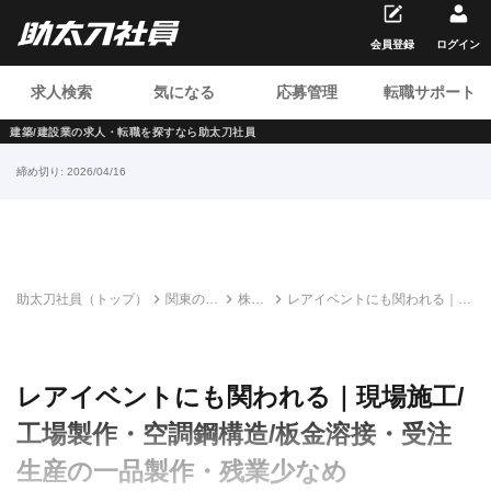
会員登録
ログイン
求人検索
気になる
応募管理
転職サポート
建築/建設業の求人・転職を
探すなら助太刀社員
締め切り:
2026/04/16
助太刀社員（トップ）
関東の建
株式
レアイベントにも関われる｜現
設求人・
会社
場施工/工場製作・空調鋼構造/
転職情報
司工
板金溶接・受注生産の一品製
一覧
業所
作・残業少なめ
レアイベントにも関われる｜現場施工/
工場製作・空調鋼構造/板金溶接・受注
生産の一品製作・残業少なめ