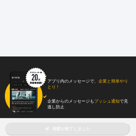
◆レアなイベント、現場に携われる機会も♪
===========================
当社は、横浜市鶴見区で57年続く、空調設備などの各種建築構造
金物の制作、施工、据付などを行っている会社です。
ただ今【鋼構造工事】【工場内作業】の2職種にて採用を行ってお
ります。
★ホームページをリニューアルしました★
ブログやInstagramで日々の仕事風景を発信してますので、ぜひご
覧ください。
アプリ内のメッセージで、
企業と簡単やり
ホームページ：https://sugu-tsukasa.co.jp/
とり !
Instagram：tsukasa_kogyosho
企業からのメッセージも
プッシュ通知
で見
逃し防止
□□□□□□□□ ◆仕事内容◆□□□□□□□□
===========
助太刀アプリをダウンロード！
掲載が終了しました
【鋼構造工事】