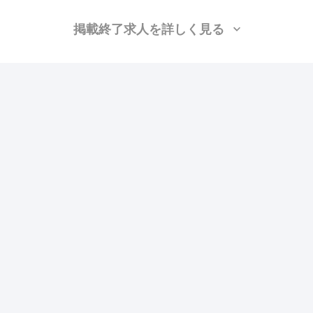
掲載終了求人を詳しく見る
株式会社司工業所
（神奈川県横浜市鶴見区）
躯体/鳶 (足場)、躯体/鳶 (鉄骨)、鳶 (重量)、揚重、設備/雑工、太陽光、空調(配
管)、空調(ダクト)、空調(冷媒)、溶接・鍛冶工
月給：25万円〜40万円
勤務地：茨城, 栃木, 群馬, 埼玉, 千葉, 東京, 神奈川
この求人の特徴
雇用形態
正社員
賃金
交通費支給
ボーナス・賞与あり
昇給あり