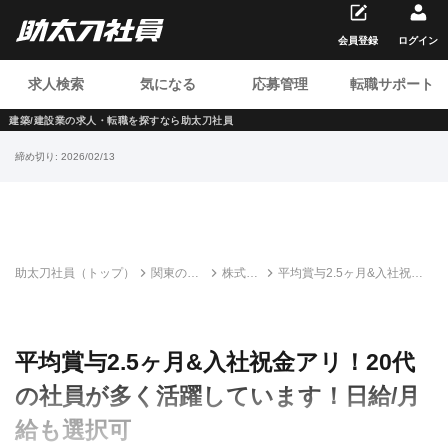
会員登録
ログイン
求人検索
気になる
応募管理
転職サポート
建築/建設業の求人・転職を
探すなら助太刀社員
締め切り:
2026/02/13
助太刀社員（トップ）
関東の建
株式会
平均賞与2.5ヶ月&入社祝金
設求人・
社エク
アリ！20代の社員が多く活
転職情報
ステン
躍しています！日給/月給も
一覧
ド
選択可
平均賞与2.5ヶ月&入社祝金アリ！20代
の社員が多く活躍しています！日給/月
給も選択可