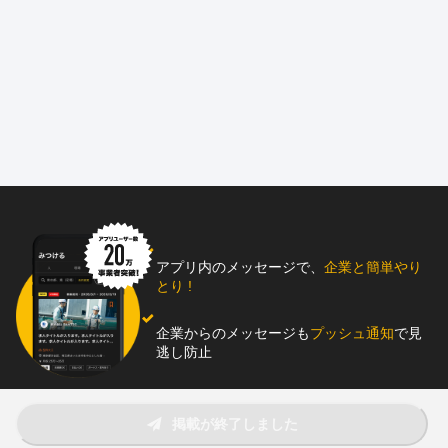
☑資格取得は費用・受講日とも会社負担。 入社1年前後での取得を
後押しします。
☑残業代は別途全額支給。みなし残業なし！ 安心して働けます。
=======【仕事内容】=======
はじめまして。当社はLGS・ボード工事を手がける施工会社で
す。
ゼネコン、サブゼネ、店舗工事、同業や 協力会社からの受注まで
幅広く対応し、
特定の一社に依存しない体制を築いています。
アプリ内のメッセージで、
企業と簡単やり
とり !
社員は若手中心で、平均年齢は26〜27歳。 明るく風通しの良い雰
囲気が特長です。
企業からのメッセージも
プッシュ通知
で見
月2〜3ヶ月に1回の懇親会など、交流の機会もあります。
逃し防止
事業拡大に向けて即戦力の経験者を中心に募集しつつ、意欲ある
助太刀アプリをダウンロード！
未経験の挑戦も歓迎します。 ご関心をお持ちの方のご応募を、ぜ
掲載が終了しました
ひお待ちしています！