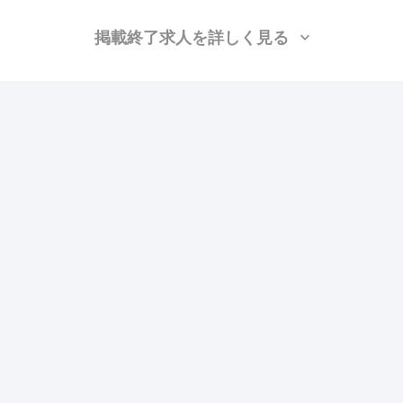
掲載終了求人を詳しく見る
株式会社エクステンド
（群馬県太田市）
LGS、ボード
月給：26万円〜50万円
勤務地：埼玉, 群馬, 栃木
この求人の特徴
雇用形態
正社員
賃金
ボーナス・賞与あり
交通費支給
昇給あり