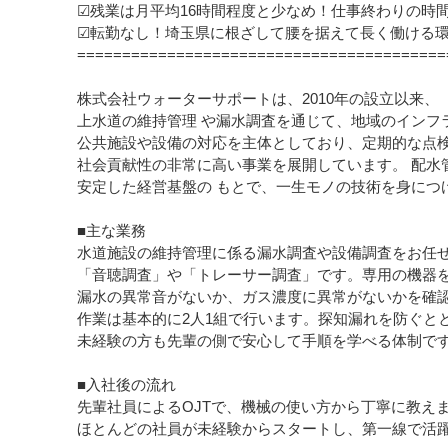
☑残業は月平均16時間程度と少なめ！仕事終わりの時
☑転勤なし！埼玉県に根ざして腰を据えて長く働ける
=========================================
株式会社ウォーターサポートは、2010年の設立以来、
上水道の維持管理 や漏水調査を通じて、地域のインフ
公共施設や設備の対応を主体としており、定期的な点検
社会貢献性の非常に高い事業を展開しています。 配水
安定した経営基盤の もとで、一生モノの技術を身につ
■主な業務
水道施設の維持管理に係る漏水調査や設備調査をお任
「音聴調査」や「トレーサー調査」です。専用の機器を
漏水の異常音がないか、ガス濃度に異常がないかを確
作業は基本的に2人1組で行います。探知漏れを防ぐと
未経験の方も先輩の側で安心して手順を学べる体制で
■入社後の流れ
先輩社員によるOJTで、機械の使い方から丁寧に教え
ほとんどの社員が未経験からスタートし、第一線で活