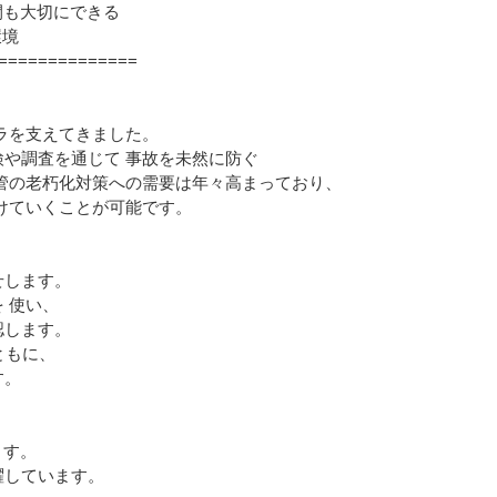
間も大切にできる
環境
==============
ラを支えてきました。
や調査を通じて 事故を未然に防ぐ
管の老朽化対策への需要は年々高まっており、
けていくことが可能です。
せします。
 使い、
認します。
ともに、
す。
ます。
躍しています。