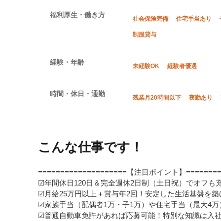
福利厚生・働き方
社会保険完備
住宅手当あり
制服貸与
経験・年齢
未経験OK
経験者優遇
時間・休日・通勤
残業月20時間以下
夜勤あり
こんな仕事です！
====================【注目ポイント】=========
☑年間休日120日＆完全週休2日制（土日祝）でオフも
☑月給25万円以上＋賞与年2回！安定した生活基盤を築
☑家族手当（配偶者1万・子1万）や住宅手当（最大4
☑普通自動車免許があれば応募可能！特別な知識は入社