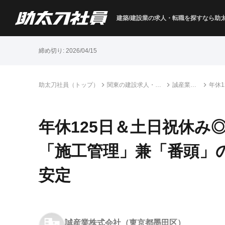
建築/建設業の求人・転職を
探すなら助
締め切り:
2026/04/15
助太刀社員（トップ）
関東の建設求人・転
誠産業株
年休
職情報一覧
式会社
頭」
年休125日＆土日祝休み
「施工管理」兼「番頭」の
安定
誠産業株式会社
（東京都墨田区）