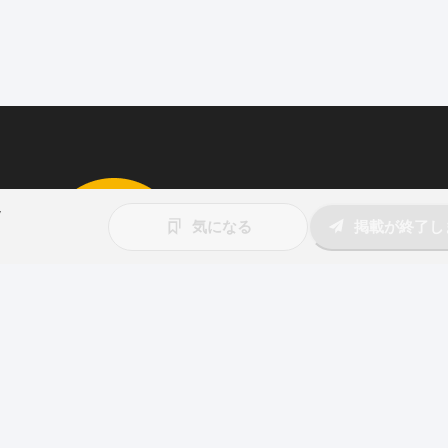
定
求人を掲載しませんか
気になる
掲載が終了し
87職種
の中から幅広く人材を募集でき
ウト送信
も可能！
アプリ
と
ウェブ
に同時掲載で、多くの
アピール！
詳しくはこちら