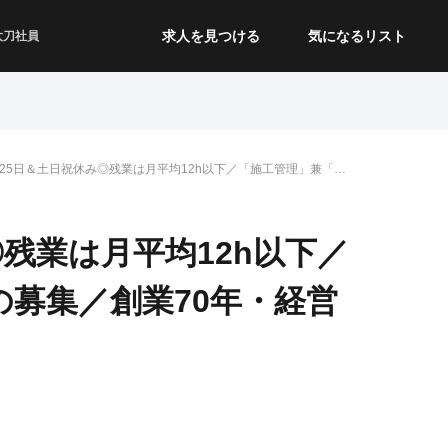
求人を見つける
気になるリスト
太刀社員
125日＆土日祝休み◎残業は月平均12h以下／「施工管理」兼「番
の募集／創業70年・経営安定
◎残業は月平均12h以下／
募集／創業70年・経営