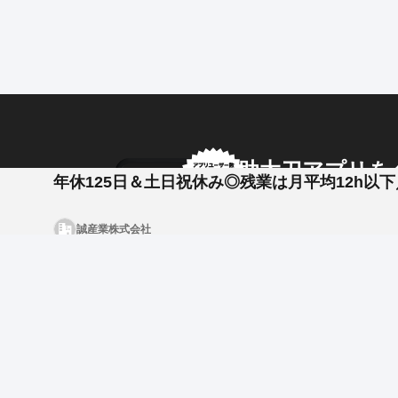
======================
誠産業株式会社は、内装工事に関わる 施工手配・工程
現場は共同住宅（マンション）が中心。 新築・改修に
ホテル、テナントビル、学校などの 公共施設、病院な
飛び込み営業はありません。
全て紹介やリピーターの依頼が中心になります。
助太刀アプリを
年休125日＆土日祝休み◎残業は月平均12h以
この度、業績好調のため正社員を募集しております。
アプリ内のメッセージで
少しでも興味がある方はお気軽に「応募ボタン」から
誠産業株式会社
企業からのメッセージも
《仕事の内容》
■担当する仕事
図面からの見積もり作成、契約、材料や職人の手配
工程管理、材料の発注、 自主検査（品質確認）、
必要に応じた職人への指摘を行います。
■勤務の流れ
8:30に始業し、午前中は メールチェック、