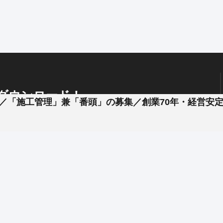
管理などを手がけています。
対応し、
どの施工実績もあります。
ダウンロード！
下／「施工管理」兼「番頭」の募集／創業70年・経営安
、
企業と簡単やりとり !
お声がけください。
プッシュ通知
で見逃し防止