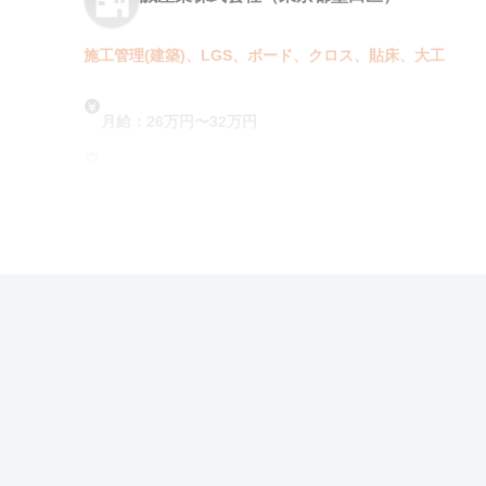
施工管理(建築)、LGS、ボード、クロス、貼床、大工
月給：26万円〜32万円
勤務地：東京, 埼玉, 千葉, 神奈川
この求人の特徴
雇用形態
正社員
賃金
交通費支給
ボーナス・賞与あ