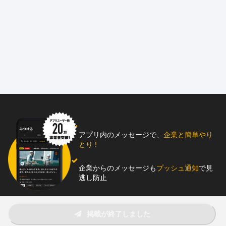
【給与・賞与】
* 未経験： 月給26万円〜
* 経験者： 月給28万円〜
* 賞与： 年2回（前年度実績：年間約35万円）＋ 各種手当あり
【昇給】 年1回（過去実績：月額5,000円〜10,000円UP）
【働き方】 * 9:00〜18:00（実働8時間）
* 残業ゼロ！ 月間労働時間は約160時間で、体への負担も最小限で
す。
* 現場が早く終われば、**「早上がり」**もあります！
【休日・休暇】
* 週休2日制
* 年間休日110日！（夏季・年末年始・GW・有給・特別休暇あ
り）
アプリ内のメッセージで、
企業と簡単やり
【エリア】
とり !
*東京都内中心（年に数回、近県あり）
=======================
企業からのメッセージも
プッシュ通知
で見
逃し防止
はじめまして。株式会社F・E・Sは、東京都内を中心に、
ハウスクリーニング・原状回復工事や、内装仕上げ工事を手がけ
ている会社です。
助太刀アプリをダウンロード！
掲載が終了しました
現在、役員を含め社員は4名という少人数体制で、