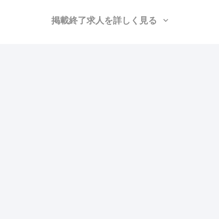
掲載終了求人を詳しく見る
株式会社F・E・S
（東京都世田谷区）
クリーニング、クロス、大工、ボード、LGS
月給：26万円〜
勤務地：東京
この求人の特徴
雇用形態
正社員
賃金
交通費支給
ボーナス・賞与あり
昇給あり