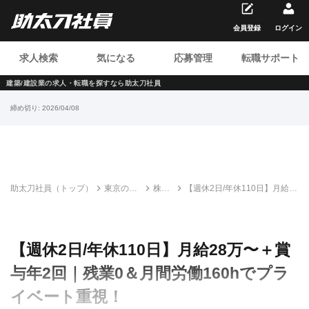
会員登録
ログイン
求人検索
気になる
応募管理
転職サポート
建築/建設業の求人・転職を
探すなら助太刀社員
締め切り:
2026/04/08
助太刀社員（トップ）
東京の建
株式
【週休2日/年休110日】月給
設求人・
会社
28万〜＋賞与年2回｜残業0＆
転職情報
F・
月間労働160hでプライベート
一覧
E・S
重視！
【週休2日/年休110日】月給28万〜＋賞
与年2回｜残業0＆月間労働160hでプラ
イベート重視！