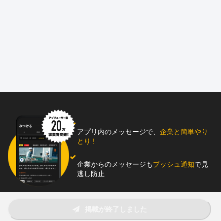
●現場は近隣エリアが中心！
●賞与2回+資格手当の支給あり
●30代・50代などの社員7名の少数精鋭の会社
●設立66年！安定感ある経験を長年継続中です
====================================
株式会社橙工務店の求人ページをご覧いただき
ありがとうございます。
創業66年、大阪府茨木市を中心に各種リフォーム、
新築から増改築にいたるまで、個人宅から公共事業まで
あらゆる現場での施工を行う会社です。
アプリ内のメッセージで、
企業と簡単やり
とり !
①大工職人 ②施工管理（建築）の2職種で正社員を
募集しております。
企業からのメッセージも
プッシュ通知
で見
逃し防止
経験の浅い方から、ベテランまで、性別不問で採用を
受け付けております。
助太刀アプリをダウンロード！
掲載が終了しました
長く当社でご活躍していただける方と出会えることを