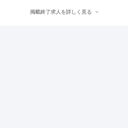
掲載終了求人を詳しく見る
株式会社橙工務店
（大阪府茨木市）
大工、施工管理(建築)
月給：30万円〜50万円
勤務地：京都, 大阪, 兵庫
この求人の特徴
雇用形態
正社員
賃金
交通費支給
ボーナス・賞与あり
昇給あり