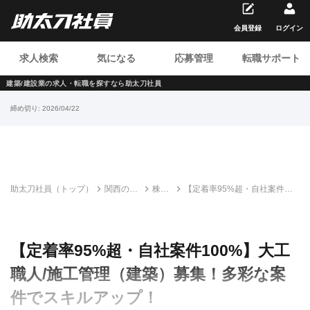
会員登録
ログイン
求人検索
気になる
応募管理
転職サポート
建築/建設業の求人・転職を
探すなら助太刀社員
締め切り:
2026/04/22
助太刀社員（トップ）
関西の建
株式
【定着率95%超・自社案件
設求人・
会社
100%】大工職人/施工管理
転職情報
橙工
（建築）募集！多彩な案件で
一覧
務店
スキルアップ！
【定着率95%超・自社案件100%】大工
職人/施工管理（建築）募集！多彩な案
件でスキルアップ！