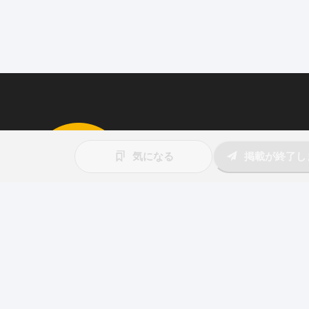
求人を掲載しませんか
気になる
掲載が終了し
87職種
の中から幅広く人材を募集でき
ウト送信
も可能！
アプリ
と
ウェブ
に同時掲載で、多くの
アピール！
詳しくはこちら