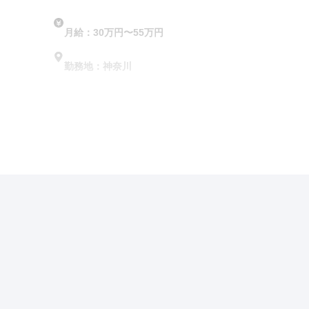
月給：30万円〜55万円
勤務地：神奈川
この求人の特徴
雇用形態
正社員
賃金
交通費支給
ボーナス・賞与あ
経験・年齢
経験者優遇
有資格者優遇