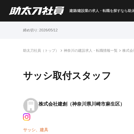
建築/建設業の求人・転職を
探すなら助
締め切り:
2026/05/12
助太刀社員（トップ）
神奈川の建設求人・転職情報一覧
株式会
サッシ取付スタッフ
株式会社建創
（神奈川県川崎市麻生区）
サッシ、建具