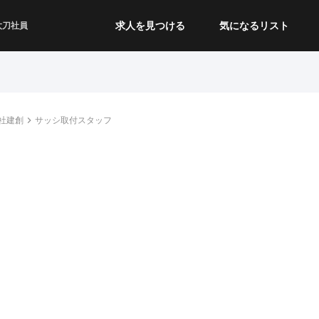
求人を見つける
気になるリスト
太刀社員
社建創
サッシ取付スタッフ