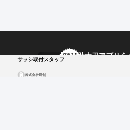
マンションや学校、老人ホームなどRC造（鉄筋コンク
サッシ工事（建具工事）を専門に手がける企業です。
2024年に法人化し、本格的に事業拡大をスタートした
正社員として長く働いてくれる仲間を募集します。
■ 具体的な業務内容
・アルミサッシ、スチールドアの搬入、荷揚げ
・溶接による枠の取り付け
助太刀アプリを
・網戸などの仕上げ部材の設置
サッシ取付スタッフ
※建物の開口部を美しく仕上げる、
アプリ内のメッセージで
モノづくりの達成感が大きい仕事です。
株式会社建創
企業からのメッセージも
【未経験の方へ：将来の独立も全力応援！】
「サッシの仕事って難しそう…」と思う方もご安心く
最初は部材の搬入や準備など、簡単な作業からスター
現場では「見せながら教える」スタイルで、体で少し
現在、業界全体で若手職人が不足しているため、
今技術を身につければ10年後、
間違いなく「各現場から引っ張りだこ」の人材になれ