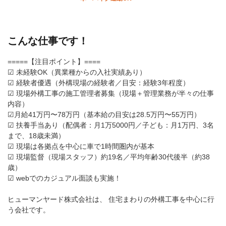
こんな仕事です！
=====【注目ポイント】====
☑ 未経験OK（異業種からの入社実績あり）
☑ 経験者優遇（外構現場の経験者／目安：経験3年程度）
☑ 現場外構工事の施工管理者募集（現場＋管理業務が半々の仕事
内容）
☑月給41万円〜78万円（基本給の目安は28.5万円〜55万円）
☑ 扶養手当あり（配偶者：月1万5000円／子ども：月1万円、3名
まで、18歳未満）
☑ 現場は各拠点を中心に車で1時間圏内が基本
☑ 現場監督（現場スタッフ）約19名／平均年齢30代後半（約38
歳）
☑ webでのカジュアル面談も実施！
ヒューマンヤード株式会社は、 住宅まわりの外構工事を中心に行
う会社です。