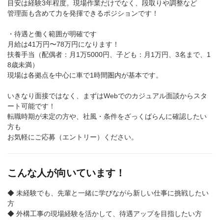
目安は経験3年程度。現場作業だけでなく、段取りや調整など
管理面も含めて力を発揮できるポジションです！
・待遇と働く範囲が明確です
月給は41万円〜78万円になります！
扶養手当（配偶者：月1万5000円、子ども：月1万円、3名まで、1
8歳未満）
現場は各拠点を中心に車で1時間圏内が基本です。
いきなり面接ではなく、まずはWebでのカジュアル面談からスタ
ート可能です！
転職時期が未定の方や、社風・条件をざっくばらんに確認したい
方も
お気軽にご応募（エントリー）ください。
こんな人が向いています！
◆ 未経験でも、先輩と一緒に学びながら新しい仕事に挑戦したい
方
◆ 外構工事の現場経験を活かして、待遇アップを目指したい方