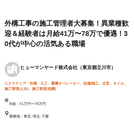
建設求
マンヤ
集！異業種歓迎＆経験者は月
人・転
ード株
給41万〜78万で優遇！30代
職情報
式会社
が中心の活気ある職場
一覧
外構工事の施工管理者大募集！異業種歓
迎＆経験者は月給41万〜78万で優遇！3
0代が中心の活気ある職場
ヒューマンヤード株式会社
（東京都立川市）
エクステリア・外構、土工、重機オペレーター、設備/雑工、左官、タイル、
施工管理(土木)、施工管理(造園)
月給：41万円〜78万円
勤務地：東京, 埼玉, 千葉