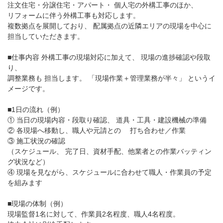
注文住宅・分譲住宅・アパート・ 個人宅の外構工事のほか、
リフォームに伴う外構工事も対応します。
複数拠点を展開しており、 配属拠点の近隣エリアの現場を中心に
担当していただきます。
■仕事内容 外構工事の現場対応に加えて、 現場の進捗確認や段取
り、
調整業務も 担当します。 「現場作業＋管理業務が半々」 というイ
メージです。
■1日の流れ（例）
① 当日の現場内容・段取り確認、 道具・工具・建設機械の準備
② 各現場へ移動し、職人や元請との 打ち合わせ／作業
③ 施工状況の確認
（スケジュール、 完了日、資材手配、他業者との作業バッティン
グ状況など）
④ 現場を見ながら、スケジュールに合わせて職人・作業員の予定
を組みます
■現場の体制（例）
現場監督1名に対して、作業員2名程度、職人4名程度。