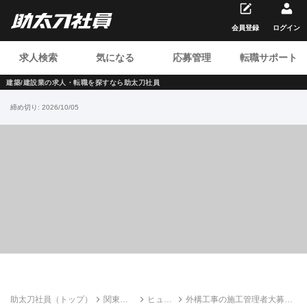
会員登録
ログイン
求人検索
気になる
応募管理
転職サポート
建築/建設業の求人・転職を
探すなら助太刀社員
締め切り:
2026/10/05
助太刀社員（トップ）
関東の
ヒュー
外構工事の施工管理者大募