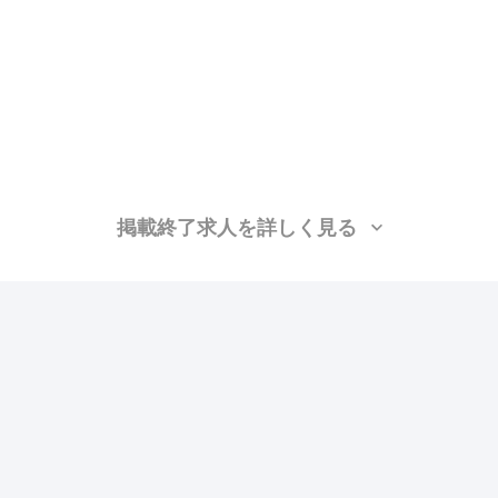
掲載終了求人を詳しく見る
制服貸与
資格取得支援あり
ピアス・ネイルOK