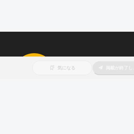
求人を掲載しませんか
気になる
掲載が終了し
87職種
の中から幅広く人材を募集でき
ウト送信
も可能！
アプリ
と
ウェブ
に同時掲載で、多くの
アピール！
詳しくはこちら