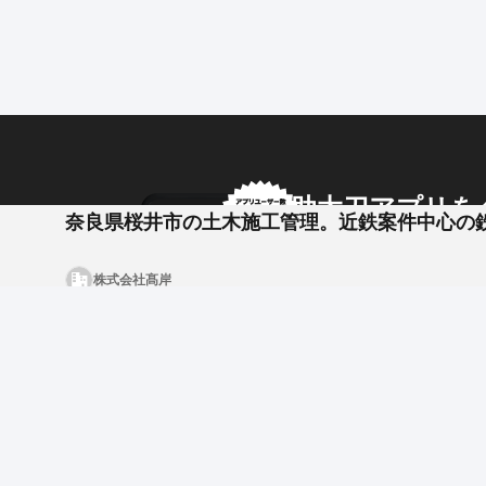
まずは現場を知りながら、
将来的には施工管理として現場をまとめる立場を目指
面接は1回です。
近隣の方はもちろん、
社宅も用意していますので、
遠方からの応募も歓迎します。
健康サポートとして、
助太刀アプリを
奈良県桜井市の土木施工管理。近鉄案件中心の
年2回の定期健康診断を実施しています。
さらに、40代以上の社員には特別健診（胃カメラなど
アプリ内のメッセージで
株式会社髙岸
半年勤務で、初年度から有給20日を付与します。
企業からのメッセージも
==【注目ポイント】==
・近鉄案件中心の土木工事で、安定した受注がありま
・現場作業だけでなく、協力会社への指示や管理監督
・資格取得支援が手厚く、学校に通う費用も会社が負