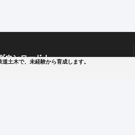
せます。
ダウンロード！
鉄道土木で、未経験から育成します。
）も追加で実施。
、
企業と簡単やりとり !
プッシュ通知
で見逃し防止
す
にも関われます
担します