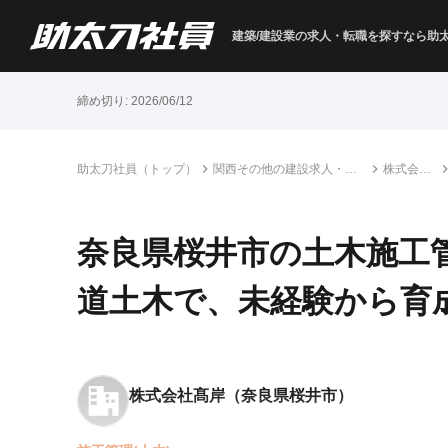
建築/建設業の求人・転職を
探すなら助
締め切り:
2026/06/12
助太刀社員（トップ）
関西その他の建設求人・転
株式会社
職情報一覧
髙岸
奈良県桜井市の土木施工
道土木で、未経験から育
株式会社髙岸
（奈良県桜井市）