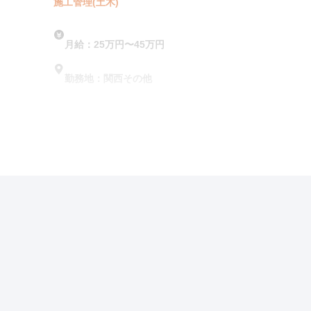
施工管理(土木)
月給：25万円〜45万円
勤務地：関西その他
この求人の特徴
雇用形態
正社員
賃金
ボーナス・賞与あり
福利厚生・働き方
社会保険完備
寮・社宅あり