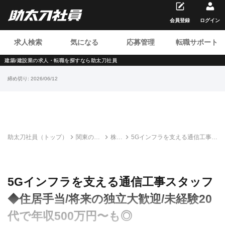
会員登録
ログイン
求人検索
気になる
応募管理
転職サポート
建築/建設業の求人・転職を
探すなら助太刀社員
締め切り:
2026/06/12
助太刀社員（トップ）
関東の建
株式
5Gインフラを支える通信工事ス
設求人・
会社
タッフ◆住居手当/将来の独立大
転職情報
APEX
歓迎/未経験20代で年収500万
一覧
円〜も◎
5Gインフラを支える通信工事スタッフ
◆住居手当/将来の独立大歓迎/未経験20
代で年収500万円〜も◎