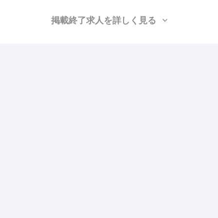
掲載終了求人を詳しく見る
株式会社APEX
（東京都足立区）
弱電、強電
月給：30万円〜35万円
勤務地：東京, 神奈川, 千葉, 埼玉, 群馬, 栃木, 茨城
この求人の特徴
雇用形態
正社員
賃金
交通費支給
ボーナス・賞与あり
昇給あり