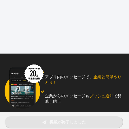
る分野で技術を磨けます／
案件は大手企業からのものばかり！社会に与えるインパクトも大
きくやりがいに繋がります
◎社員は20代のみ♪若いうちに着実にスキルと経験を積める環境で
す!
◎将来の独立を本気で応援！技術も経営も学べます
◎作業はコツコツと！ご自身のペースで集中できます
◎17時半定時。やりきり型で早上がりも♪
◎近隣に住む場合家賃半額補助（上限4万）の住宅手当あり
◎会社の主力メンバーとして事業にも携われる!やってみたいを支
援します*
=====================
アプリ内のメッセージで、
企業と簡単やり
とり !
株式会社APEXは、
現代社会に欠かせないスマートフォンやインターネットの「電
企業からのメッセージも
プッシュ通知
で見
波」を支える基地局工事をメインに対応している会社です。
逃し防止
少人数のため意見を言いやすい環境や、やってみたいという気持
ちを尊重する環境つくりに努めています。
助太刀アプリをダウンロード！
代表自身、現場で学びながら会社を育ててきた経験があるので、
掲載が終了しました
あなたの「自立」を、どこよりも近くでサポートする会社です。