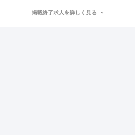
掲載終了求人を詳しく見る
ペガサスプラント株式会社
（福岡県福岡市中央
区）
強電、弱電、施工管理(電気)、仮設、設備/雑工、躯体/雑工
月給：25万円〜45万円
勤務地：九州・沖縄
この求人の特徴
雇用形態
正社員
賃金
交通費支給
ボーナス・賞与あり
昇給あり