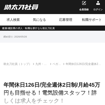
会員登録
ログイン
求人検索
気になる
応募管理
転職サポート
建築/建設業の求人・転職を
探すなら助太刀社員
締め切り:
2026/05/26
助太刀社員（トップ）
九州・沖
ペガサ
年間休日126日/完全週休2日
縄の建設
スプラ
制/月給45万円も目指せる！
求人・転
ント株
電気設備スタッフ！詳しく
職情報一
式会社
は求人をチェック！
覧
年間休日126日/完全週休2日制/月給45万
円も目指せる！電気設備スタッフ！詳
しくは求人をチェック！