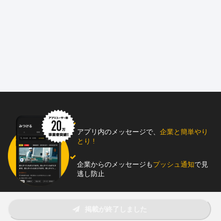
◎空港、駅など多彩な現場...大手企業から安定受注！
◎資格取得支援は100％会社負担！キャリアアップを全力サポート
◎未経験から手に職つけたい方も歓迎！
◎賞与は4ヶ月以上支給の実績あり
〜〜〜〜〜〜〜〜〜〜〜〜〜〜〜〜〜〜〜〜
ペガサスプラント株式会社は、福岡市を拠点に、
空港・駅・工場など大規模施設の電気設備工事を手がける専門企
業です。
官公庁案件を中心に、社会インフラを支える重要な役割を担って
います。
アプリ内のメッセージで、
企業と簡単やり
とり !
現在当社では、発電設備・受配電設備・監視設備工事に携わる
正社員を募集しています。
企業からのメッセージも
プッシュ通知
で見
逃し防止
＝＝＝＝＝＝《仕事内容》＝＝＝＝＝
助太刀アプリをダウンロード！
電気設備工事の設計・施工・試験業務を担当していただきます。
掲載が終了しました