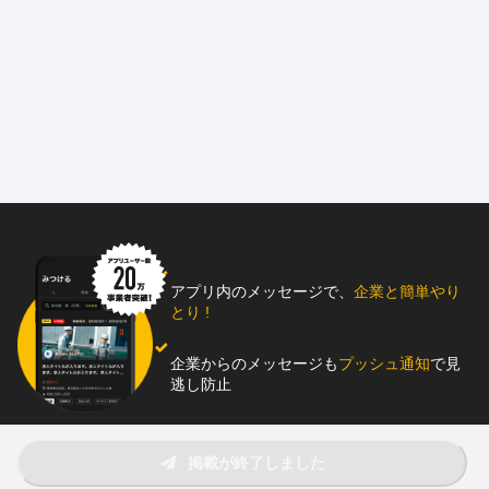
=====【注目ポイント】====
◎賞与年2回＋決算賞与で年3回還元！
◎残業は月10時間程度！早上がりも可◎
◎未経験歓迎！2〜3年かけた丁寧な育成！
◎創業60年！ガスインフラの「一生モノの技術」を習得！
◎自社管理の社宅あり！遠方からの応募も歓迎！
=====【会社紹介】====
北新興業株式会社は、東京都を拠点に、
ガス配管工事や緊急修理対応を手がけている会社です。
アプリ内のメッセージで、
企業と簡単やり
創業60年、
とり !
ガスという暮らしに欠かせない
ライフラインを守る使命感を担ってきました。
企業からのメッセージも
プッシュ通知
で見
次に見据えるのは、「100年企業」の姿です。
逃し防止
今回は、その未来を共に創るための
「技術継承」と「次世代育成」を目的とした大切な採用です。
助太刀アプリをダウンロード！
掲載が終了しました
社内は和気あいあいとした雰囲気で、