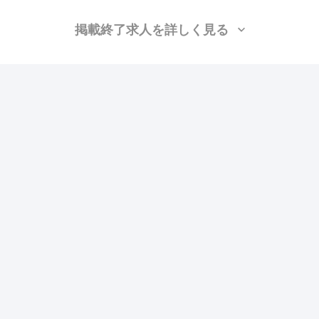
掲載終了求人を詳しく見る
北新興業株式会社
（東京都大田区）
衛生(配管工)、衛生(ガス)、衛生(水道)
月給：26万円〜32万円
勤務地：東京, 神奈川
この求人の特徴
雇用形態
正社員
賃金
交通費支給
ボーナス・賞与あり
昇給あり