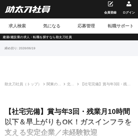
会員登録
ログイン
求人検索
気になる
応募管理
転職サポート
建築/建設業の求人・転職を
探すなら助太刀社員
締め切り:
2026/06/19
助太刀社員（トップ）
関東の建
北新
【社宅完備】賞与年3回・残業
設求人・
興業
月10時間以下＆早上がりも
転職情報
株式
OK！ガスインフラを支える安
一覧
会社
定企業／未経験歓迎
【社宅完備】賞与年3回・残業月10時間
以下＆早上がりもOK！ガスインフラを
支える安定企業／未経験歓迎