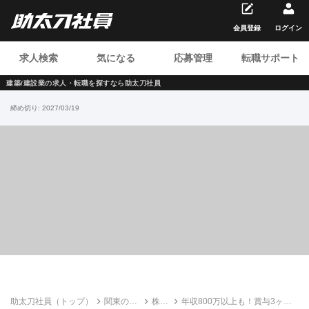
会員登録
ログイン
求人検索
気になる
応募管理
転職サポート
建築/建設業の求人・転職を
探すなら助太刀社員
締め切り:
2027/03/19
助太刀社員（トップ）
関東の建
株式
年収800万以上も！賞与3ヶ月