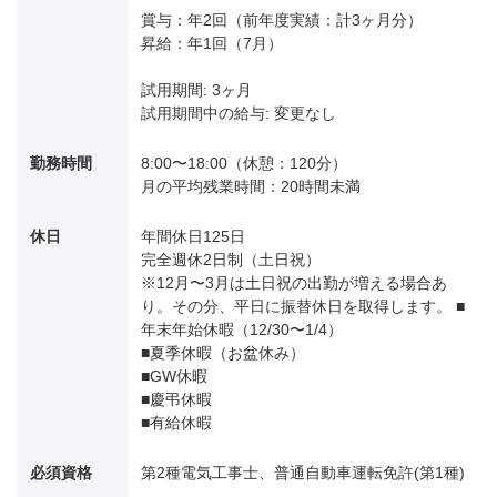
賞与：年2回（前年度実績：計3ヶ月分）
昇給：年1回（7月）
試用期間: 3ヶ月
試用期間中の給与: 変更なし
勤務時間
8:00〜18:00（休憩：120分）
月の平均残業時間：20時間未満
休日
年間休日125日
完全週休2日制（土日祝）
※12月〜3月は土日祝の出勤が増える場合あ
り。その分、平日に振替休日を取得します。 ■
年末年始休暇（12/30〜1/4）
■夏季休暇（お盆休み）
■GW休暇
■慶弔休暇
■有給休暇
必須資格
第2種電気工事士、普通自動車運転免許(第1種)