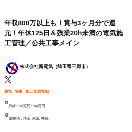
設求人・
会社
分で還元！年休125日＆残業
転職情報
新電
20h未満の電気施工管理／公共
一覧
気
工事メイン
年収800万以上も！賞与3ヶ月分で還
元！年休125日＆残業20h未満の電気施
工管理／公共工事メイン
株式会社新電気
（埼玉県三郷市）
強電、弱電、施工管理(電気)
月給：28万円〜60万円
勤務地：埼玉, 東京, 神奈川