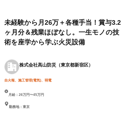
設求人・
会社
当！賞与3.2ヶ月分＆残業ほぼ
転職情報
髙山
なし。一生モノの技術を座学か
一覧
防災
ら学ぶ火災設備
未経験から月26万＋各種手当！賞与3.2
ヶ月分＆残業ほぼなし。一生モノの技
術を座学から学ぶ火災設備
株式会社髙山防災
（東京都新宿区）
自火報、施工管理(電気)、弱電
月給：26万円〜45万円
勤務地：東京