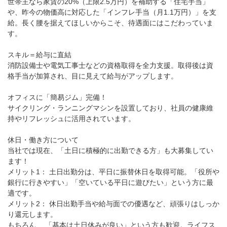
世帯主なら家賃の20%（上限2.5万円）を補助する「住宅手当」
や、昨今の物価高に対応した「インフレ手当（月1.1万円）」を支
給。長く腰を据えてほしいからこそ、待遇面にはこだわっていま
す。
スキル＝給与に直結
消防設備士や電気工事士などの資格取得を全力支援。取得後は資
格手当が加算され、目に見えて給与がアップします。
オフィスに「簡易ジム」完備！
サイクリング・ランニングマシンを設置しており、社員の健康維
持やリフレッシュに活用されています。
休日・働き方について
当社では現在、「土日に積極的に出勤できる方」も大募集してい
ます！
メリット1： 土日出勤分は、平日に振替休日を取得可能。「役所や
銀行に行きやすい」「空いている平日に遊びたい」という方に最
適です。
メリット2： 休日出勤手当や給与面での優遇など、頑張りはしっか
り還元します。
もちろん、 「基本は土日休みが良い」という方も歓迎。ライフス