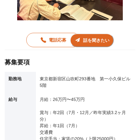
電話応募
話を聞きたい
募集要項
勤務地
東京都新宿区山吹町293番地 第一小久保ビル
5階
給与
月給：26万円〜45万円
賞与：年2回（7月・12月／昨年実績3.2ヶ月
分）
昇給：年1回（7月）
交通費
住宅手当：家賃の20%（上限25000円）