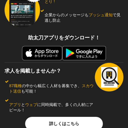
とり !
企業からのメッセージも
プッシュ通知
で見
逃し防止
助太刀アプリをダウンロード！
求人を掲載しませんか？
87職種
の中から幅広く人材を募集でき、
スカウ
ト送信
も可能！
アプリ
と
ウェブ
に同時掲載で、多くの人材にア
ピール！
詳しくはこちら