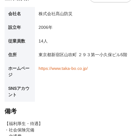
会社名
株式会社髙山防災
設立年
2006年
従業員数
14人
住所
東京都新宿区山吹町 ２９３第一小久保ビル5階
ホームペー
https://www.taka-bo.co.jp/
ジ
SNSアカウ
ント
備考
【福利厚生・待遇】
・社会保険完備