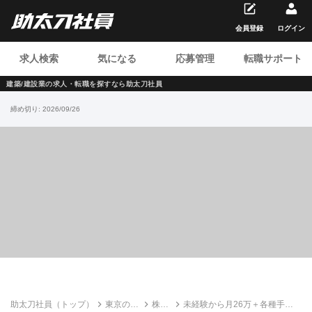
会員登録
ログイン
求人検索
気になる
応募管理
転職サポート
建築/建設業の求人・転職を
探すなら助太刀社員
締め切り:
2026/09/26
助太刀社員（トップ）
東京の建
株式
未経験から月26万＋各種手