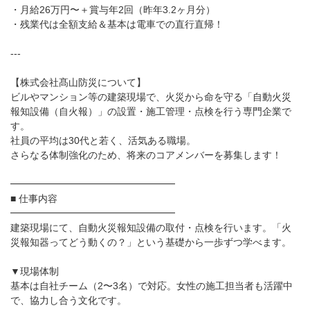
・月給26万円〜＋賞与年2回（昨年3.2ヶ月分）
・残業代は全額支給＆基本は電車での直行直帰！
---
【株式会社髙山防災について】
ビルやマンション等の建築現場で、火災から命を守る「自動火災
報知設備（自火報）」の設置・施工管理・点検を行う専門企業で
す。
社員の平均は30代と若く、活気ある職場。
さらなる体制強化のため、将来のコアメンバーを募集します！
━━━━━━━━━━━━━━━━━
■ 仕事内容
━━━━━━━━━━━━━━━━━
建築現場にて、自動火災報知設備の取付・点検を行います。「火
災報知器ってどう動くの？」という基礎から一歩ずつ学べます。
▼現場体制
基本は自社チーム（2〜3名）で対応。女性の施工担当者も活躍中
で、協力し合う文化です。