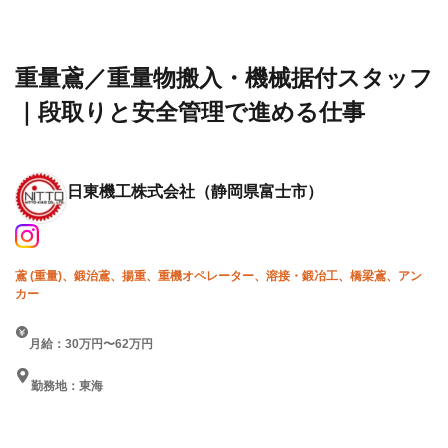
求人・転職
工株式
据付スタッフ｜段取りと安
情報一覧
会社
全管理で進める仕事
重量鳶／重量物搬入・機械据付スタッフ
｜段取りと安全管理で進める仕事
日東機工株式会社
（静岡県富士市）
鳶 (重量)、鍛治鳶、揚重、重機オペレーター、溶接・鍛冶工、橋梁鳶、アン
カー
月給：30万円〜62万円
勤務地：東海