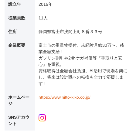
設立年
2015年
従業員数
11人
住所
静岡県富士市浅間上町８番３３号
企業概要
富士市の重量物据付。未経験月給30万〜、残
業全額支給！
ガソリン割引や24hケガ補償等『手取りと安
心』を重視。
資格取得は全額会社負担。AI活用で現場を楽に
し、将来は設計職への転換も全力で応援しま
す！
ホームペー
https://www.nitto-kiko.co.jp/
ジ
SNSアカウ
ント