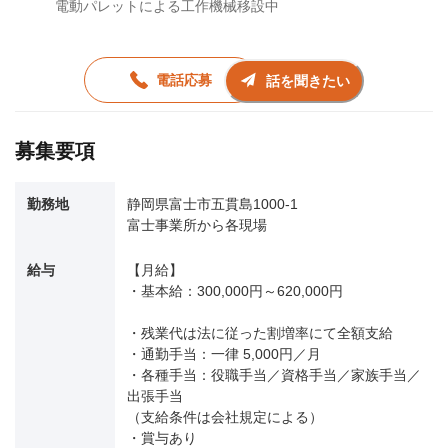
電動パレットによる工作機械移設中
電話応募
話を聞きたい
募集要項
勤務地
静岡県富士市五貫島1000-1
富士事業所から各現場
給与
【月給】
・基本給：300,000円～620,000円
・残業代は法に従った割増率にて全額支給
・通勤手当：一律 5,000円／月
・各種手当：役職手当／資格手当／家族手当／
出張手当
（支給条件は会社規定による）
・賞与あり