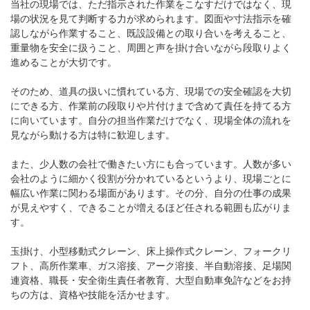
当社の現場では、ただ指示された作業をこなすだけではなく、現
場の状況を見て判断する力が求められます。図面や寸法指示を確
認しながら作業すること、既設設備との取り合いを考えること、
重量物を安全に扱うこと、周囲と声を掛け合いながら段取りよく
進めることが大切です。
そのため、道具の扱いに慣れている方、現場での安全確認を大切
にできる方、作業前の段取りや片付けまで含めて責任を持てる方
に向いています。自分の担当作業だけでなく、現場全体の流れを
見ながら動ける方は特に歓迎します。
また、少人数の会社で働きたい方にも合っています。人数が多い
会社のように細かく役割が分かれているというより、現場ごとに
幅広い作業に関わる場面があります。その分、自分の仕事の成果
が見えやすく、できることが増えるほど任される範囲も広がりま
す。
玉掛け、小型移動式クレーン、床上操作式クレーン、フォークリ
フト、高所作業車、ガス溶接、アーク溶接、半自動溶接、足場関
連資格、職長・安全衛生責任者教育、大型自動車免許などをお持
ちの方は、資格や技能を活かせます。