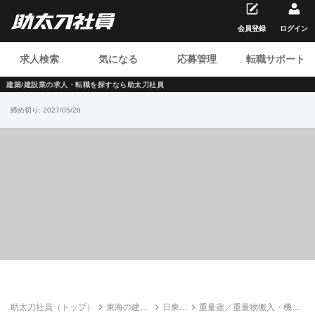
会員登録
ログイン
求人検索
気になる
応募管理
転職サポート
建築/建設業の求人・転職を
探すなら助太刀社員
締め切り:
2027/05/26
助太刀社員（トップ）
東海の建設
日東機
重量鳶／重量物搬入・機械