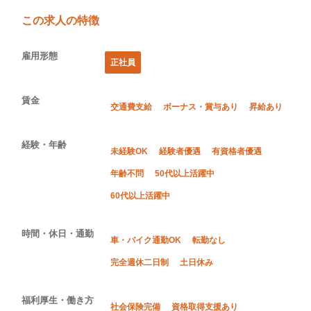
この求人の特徴
雇用形態
正社員
賃金
交通費支給
ボーナス・賞与あり
昇給あり
経験・年齢
未経験OK
経験者優遇
有資格者優遇
年齢不問
50代以上活躍中
60代以上活躍中
時間・休日・通勤
車・バイク通勤OK
転勤なし
完全週休二日制
土日休み
福利厚生・働き方
社会保険完備
資格取得支援あり