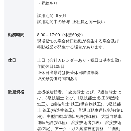
・昇給あり
試用期間: 6ヶ月
試用期間中の給与: 正社員と同一扱い
勤務時間
8:00～17:00（休憩60分）
現場繁忙の場合休日出勤が発生する場合及び
移動残業が発生する場合があります。
休日
土日（会社カレンダーあり・祝日は基本出勤）
年間休日105日
※休日出勤時は振替休日取得推奨
※変形労働時間制あり
歓迎資格
重機械運転者、1級技能士 とび、2級技能士 と
び、3級技能士 とび、1級技能士 鉄工(構造物
鉄工)、2級技能士 鉄工(構造物鉄工)、3級技能
士 鉄工(構造物鉄工)、普通自動車運転免許(第1
種)、中型自動車運転免許(第1種)、大型自動車
運転免許(第1種)、溶接技術者(1級)、溶接技術
者(2級)、アーク・ガス溶接技術資格、半自動