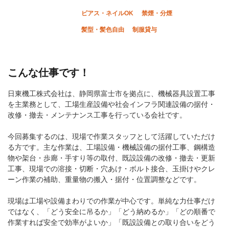
ピアス・ネイルOK
禁煙・分煙
髪型・髪色自由
制服貸与
こんな仕事です！
日東機工株式会社は、静岡県富士市を拠点に、機械器具設置工事
を主業務として、工場生産設備や社会インフラ関連設備の据付・
改修・撤去・メンテナンス工事を行っている会社です。
今回募集するのは、現場で作業スタッフとして活躍していただけ
る方です。主な作業は、工場設備・機械設備の据付工事、鋼構造
物や架台・歩廊・手すり等の取付、既設設備の改修・撤去・更新
工事、現場での溶接・切断・穴あけ・ボルト接合、玉掛けやクレ
ーン作業の補助、重量物の搬入・据付・位置調整などです。
現場は工場や設備まわりでの作業が中心です。単純な力仕事だけ
ではなく、「どう安全に吊るか」「どう納めるか」「どの順番で
作業すれば安全で効率がよいか」「既設設備との取り合いをどう