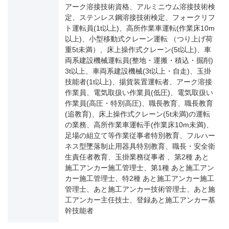
アーク溶接技術資格、アルミニウム溶接技術検
定、ステンレス鋼溶接技術検定、フォークリフ
ト運転員(1t以上)、高所作業車運転(作業床10m
以上)、小型移動式クレーン運転 （つり上げ荷
重5t未満）、床上操作式クレーン(5t以上)、車
両系建設機械運転員(整地・運搬・積込・掘削)
3t以上、車両系建設機械(3t以上・自走)、玉掛
技能者(1t以上)、揚貨装置運転者、アーク溶接
作業員、電気取扱い作業員(低圧)、電気取扱い
作業員(高圧・特別高圧)、職長教育、職長教育
(追教育)、床上操作式クレーン(5t未満)の運転
の業務、高所作業車運転手(作業床10m未満)、
足場の組立て等作業従事者特別教育、フルハー
ネス型墜落制止用器具特別教育、職長・安全衛
生責任者教育、玉掛業務従事者 、第2種 あと
施工アンカー施工管理士、第1種 あと施工アン
カー施工管理士、特2種 あと施工アンカー施工
管理士、あと施工アンカー技術管理士、あと施
工アンカー主任技士、登録あと施工アンカー基
幹技能者