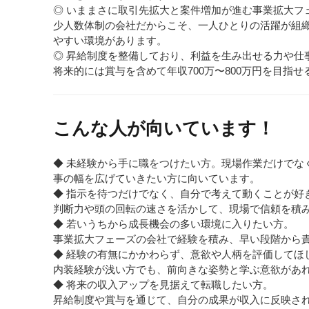
◎ いままさに取引先拡大と案件増加が進む事業拡大フ
少人数体制の会社だからこそ、一人ひとりの活躍が組
やすい環境があります。
◎ 昇給制度を整備しており、利益を生み出せる力や仕
将来的には賞与を含めて年収700万〜800万円を目指
こんな人が向いています！
◆ 未経験から手に職をつけたい方。現場作業だけでな
事の幅を広げていきたい方に向いています。
◆ 指示を待つだけでなく、自分で考えて動くことが好
判断力や頭の回転の速さを活かして、現場で信頼を積
◆ 若いうちから成長機会の多い環境に入りたい方。
事業拡大フェーズの会社で経験を積み、早い段階から
◆ 経験の有無にかかわらず、意欲や人柄を評価してほ
内装経験が浅い方でも、前向きな姿勢と学ぶ意欲があ
◆ 将来の収入アップを見据えて転職したい方。
昇給制度や賞与を通じて、自分の成果が収入に反映さ