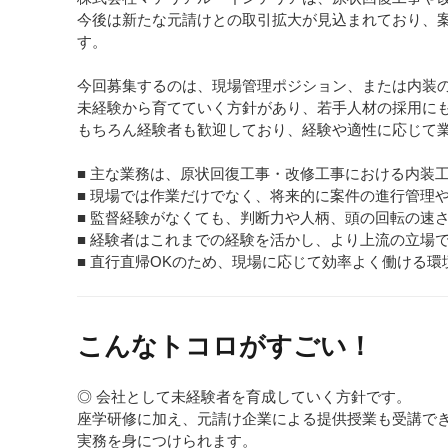
今後は新たな元請けとの取引拡大が見込まれており、
す。
今回募集するのは、現場管理ポジション、または内装
未経験から育てていく方針があり、若手人材の採用に
もちろん経験者も歓迎しており、経験や適性に応じて
■ 主な業務は、原状回復工事・改修工事における内装
■ 現場では作業だけでなく、将来的に案件の進行管理
■ 監督経験がなくても、判断力や人柄、頭の回転の速
■ 経験者はこれまでの経験を活かし、より上流の立場
■ 直行直帰OKのため、現場に応じて効率よく働ける環
こんなトコロがすごい！
◎ 会社として未経験者を育成していく方針です。
座学研修に加え、元請け企業による提供授業も受講で
実務を身につけられます。