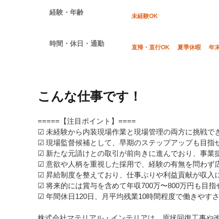
経験・年齢
未経験OK
時間・休日・通勤
直帰・直行OK
夏季休暇
年
こんな仕事です！
=====【注目ポイント】====
☑ 未経験から内装現場作業と現場管理の両方に挑戦で
☑ 現場監督候補として、早期のステップアップも目指
☑ 新たな元請けとの取引が前向きに進んでおり、事業
☑ 意欲や人柄を重視した採用で、経験の有無を問わず
☑ 昇給制度を整えており、仕事ぶりや利益貢献が収入
☑ 将来的には賞与を含めて年収700万〜800万円も目
☑ 年間休日120日、月平均残業10時間程度で働きやす
株式会社マテリアル・インテリアは、原状回復工事や