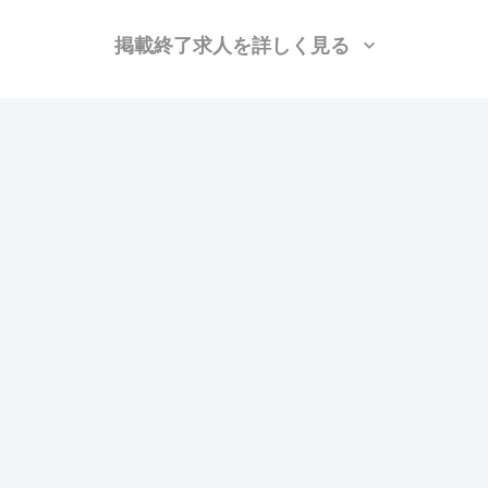
掲載終了求人を詳しく見る
株式会社オオモリ総建
（福岡県福岡市博多区）
施工管理(建築)
月給：25万円〜48万円
勤務地：九州・沖縄
この求人の特徴
雇用形態
正社員
賃金
交通費支給
昇給あり
ボーナス・賞与あり