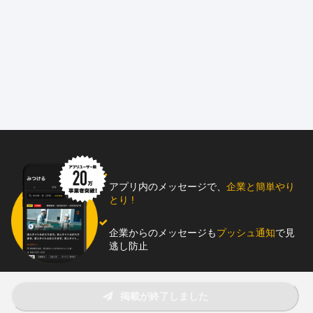
こんなトコロがすごい！
当社は、福岡市博多区を本拠に、九州・沖縄エリアを中心として
幅広い建設事業を展開する総合建設会社です。
1946年の創業以来、商業施設や公共施設、アミューズメント施設
など、地域の人々が利用する多様な空間づくりに携わり、九州全
域のまちづくりに貢献してきました。
企画・デザイン・設計から施工、検査に至るまで一貫対応できる
総合力を活かし、商業施設、ホテル、医療機関、教育施設など多
アプリ内のメッセージで、
企業と簡単やり
とり !
彩なプロジェクトを手がけています。
長年にわたり地域企業や行政とともに歩んできた経験を土台に、
企業からのメッセージも
プッシュ通知
で見
これからも九州の発展を支える建設会社として価値を提供し続け
逃し防止
ています。
助太刀アプリをダウンロード！
掲載が終了しました
こんな人が向いています！