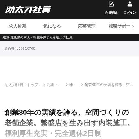
会員登録
ログイン
求人検索
気になる
応募管理
転職サポート
建築/建設業の求人・転職を
探すなら助太刀社員
締め切り:
2026/07/09
助太刀社員（トップ）
九州・沖
株式
創業80年の実績を誇る、空間
縄の建設
会社
づくりの老舗企業。繁盛店を
求人・転
オオ
生み出す内装施工。福利厚生
職情報一
モリ
充実・完全週休2日制
覧
総建
創業80年の実績を誇る、空間づくりの
老舗企業。繁盛店を生み出す内装施工。
福利厚生充実・完全週休2日制