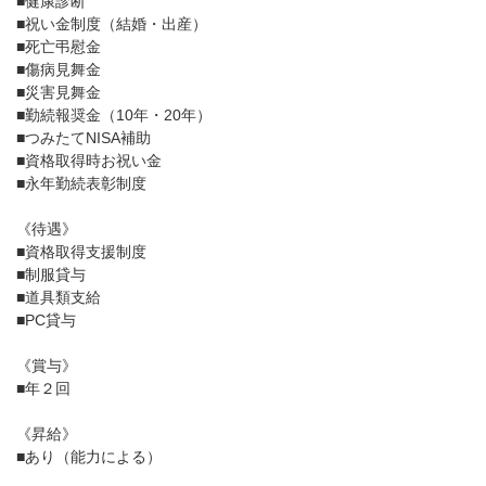
■健康診断
■祝い金制度（結婚・出産）
■死亡弔慰金
■傷病見舞金
■災害見舞金
■勤続報奨金（10年・20年）
■つみたてNISA補助
■資格取得時お祝い金
■永年勤続表彰制度
《待遇》
■資格取得支援制度
■制服貸与
■道具類支給
■PC貸与
《賞与》
■年２回
《昇給》
■あり（能力による）