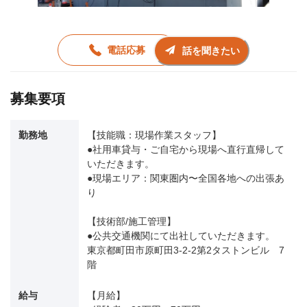
電話応募
話を聞きたい
募集要項
勤務地
【技能職：現場作業スタッフ】
●社用車貸与・ご自宅から現場へ直行直帰して
いただきます。
●現場エリア：関東圏内〜全国各地への出張あ
り
【技術部/施工管理】
●公共交通機関にて出社していただきます。
東京都町田市原町田3-2-2第2タストンビル 7
階
給与
【月給】