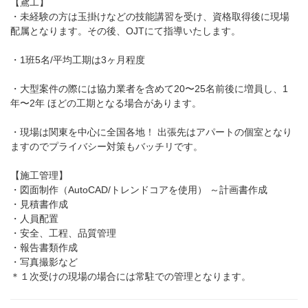
【鳶工】
・未経験の方は玉掛けなどの技能講習を受け、資格取得後に現場
配属となります。その後、OJTにて指導いたします。
・1班5名/平均工期は3ヶ月程度
・大型案件の際には協力業者を含めて20〜25名前後に増員し、1
年〜2年 ほどの工期となる場合があります。
・現場は関東を中心に全国各地！ 出張先はアパートの個室となり
ますのでプライバシー対策もバッチリです。
【施工管理】
・図面制作（AutoCAD/トレンドコアを使用） ～計画書作成
・見積書作成
・人員配置
・安全、工程、品質管理
・報告書類作成
・写真撮影など
＊１次受けの現場の場合には常駐での管理となります。