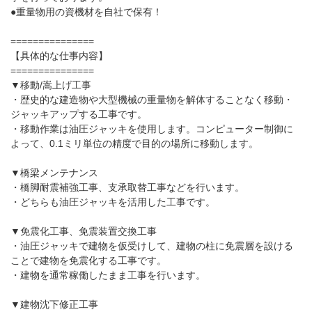
●重量物用の資機材を自社で保有！
===============
【具体的な仕事内容】
===============
▼移動/嵩上げ工事
・歴史的な建造物や大型機械の重量物を解体することなく移動・
ジャッキアップする工事です。
・移動作業は油圧ジャッキを使用します。コンピューター制御に
よって、0.1ミリ単位の精度で目的の場所に移動します。
▼橋梁メンテナンス
・橋脚耐震補強工事、支承取替工事などを行います。
・どちらも油圧ジャッキを活用した工事です。
▼免震化工事、免震装置交換工事
・油圧ジャッキで建物を仮受けして、建物の柱に免震層を設ける
ことで建物を免震化する工事です。
・建物を通常稼働したまま工事を行います。
▼建物沈下修正工事