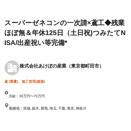
設求人・
社あけ
鳶工◆残業ほぼ無＆年休125
転職情報
ぼの産
日（土日祝)つみたてNISA/出
一覧
業
産祝い等完備*
スーパーゼネコンの一次請×鳶工◆残業
ほぼ無＆年休125日（土日祝)つみたてN
ISA/出産祝い等完備*
株式会社あけぼの産業
（東京都町田市）
鳶 (重量)、施工管理(建築)
月給：30万円〜70万円
勤務地：茨城, 栃木, 群馬, 埼玉, 千葉, 東京, 神奈川