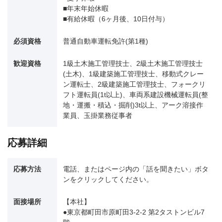
■年末年始休暇
■有給休暇（6ヶ月後、10日付与）
必須資格
普通自動車運転免許(第1種)
歓迎資格
1級土木施工管理技士、2級土木施工管理技士
(土木)、1級建築施工管理技士、移動式クレー
ン運転士、2級建築施工管理技士、フォークリ
フト運転員(1t以上)、車両系建設機械運転員(整
地・運搬・積込・掘削)3t以上、アーク溶接作
業員、玉掛業務従事者
応募詳細
応募方法
電話、またはページ内の「話を聞きたい」ボタ
ンをクリックしてください。
面接場所
【本社】
●東京都町田市原町田3-2-2 第2タストンビル7