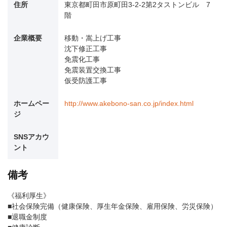
住所
東京都町田市原町田3-2-2第2タストンビル 7
階
企業概要
移動・嵩上げ工事
沈下修正工事
免震化工事
免震装置交換工事
仮受防護工事
ホームペー
http://www.akebono-san.co.jp/index.html
ジ
SNSアカウ
ント
備考
《福利厚生》
■社会保険完備（健康保険、厚生年金保険、雇用保険、労災保険）
■退職金制度