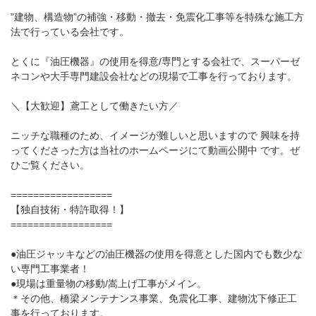
”建物、構造物”の補強・移動・撤去・免震化工事等を特殊な施工方
法で行っている会社です。
とくに『油圧機器』の使用を得意/専門とする会社で、スーパーゼ
ネコンや大手専門建設会社などの現場で工事を行っております。
＼【大歓迎】鳶工として働きたい方／
ニッチな職種のため、イメージが難しいと思いますので 興味を持
ってくださった方は当社のホームページにて動画公開中 です。ぜ
ひご覧ください。
==================
【独自技術・特許取得！】
==================
●油圧ジャッキなどの油圧機器の使用を得意とした国内でも数少な
い専門工事業者！
●現場は重量物の移動/嵩上げ工事がメイン。
＊その他、橋梁メンテナンス事業、免震化工事、建物沈下修正工
事を行っております。