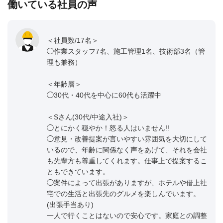
働いている社員の声
＜社員数/17名＞
◯作業スタッフ7名、施工管理1名、技術部3名（管
理も兼務）
＜年齢層＞
◯30代・40代を中心に60代も活躍中
＜Sさん(30代/中途入社)＞
◯とにかく穏やか！怒る人はいません!!
◯意見・改善提案が言いやすい雰囲気を大切にして
いるので、年齢に関係なく声をあげて、それを会社
も先輩方も尊重してくれます。仕事上で提案するこ
ともできています。
◯案件によって出張がありますが、ホテルや借上社
宅での生活と出張先のグルメを楽しんでいます。
(出張手当あり)
一人で行くことはないので安心です。家庭との調整