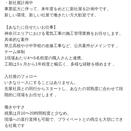
・新社屋計画中
事業拡大に伴って、来年度をめどに新社屋を計画中です。
新しい環境、新しい社屋で働きたい方大歓迎です。
【あなたに任せたいお仕事】
神奈川エリアにおける電気工事の施工管理業務をお任せします。
具体的な案件
県立高校や小中学校の改修工事など、公共案件がメインです 。
チーム体制
1現場あたり4〜5名程度の職人さんと連携。
工期は3ヶ月から1年程度と幅広く、多様な経験を積めます 。
入社後のフォロー
いきなり一人にすることはありません。
先輩社員との同行からスタートし、あなたの習熟度に合わせて段
階的に現場をお任せします 。
働きやすさ
残業は月10〜20時間程度と少なめ。
現場への直行直帰も可能で、プライベートとの両立も大切にでき
る社風です