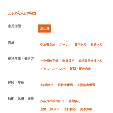
この求人の特徴
雇用形態
正社員
賃金
交通費支給
ボーナス・賞与あり
昇給あり
福利厚生・働き方
社会保険完備
制服貸与
資格取得支援あり
ピアス・ネイルOK
髪型・髪色自由
経験・年齢
未経験OK
経験者優遇
有資格者優遇
時間・休日・通勤
残業月20時間以下
夜勤あり
直帰・直行OK
土日休み
夏季休暇