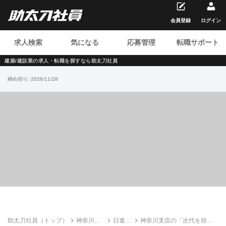
会員登録
ログイン
求人検索
気になる
応募管理
転職サポート
建築/建設業の求人・転職を
探すなら助太刀社員
締め切り:
2026/11/28
助太刀社員（トップ）
神奈川の
日進電
神奈川支店の「次代を担う