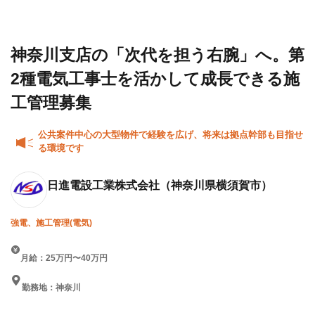
建設求
設工業
右腕」へ。第2種電気工事士
人・転職
株式会
を活かして成長できる施工
情報一覧
社
管理募集
神奈川支店の「次代を担う右腕」へ。第
2種電気工事士を活かして成長できる施
工管理募集
公共案件中心の大型物件で経験を広げ、将来は拠点幹部も目指せ
る環境です
日進電設工業株式会社
（神奈川県横須賀市）
強電、施工管理(電気)
月給：25万円〜40万円
勤務地：神奈川