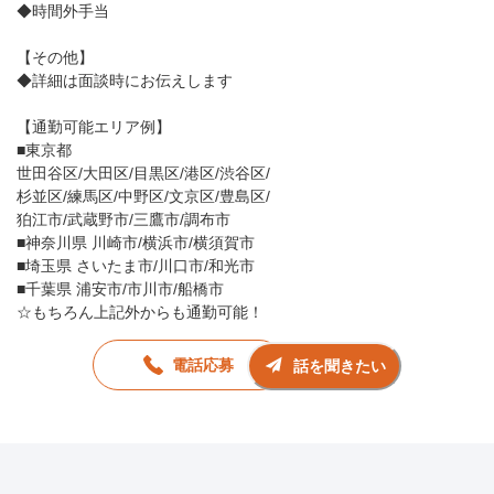
◆時間外手当
【その他】
◆詳細は面談時にお伝えします
【通勤可能エリア例】
■東京都
世田谷区/大田区/目黒区/港区/渋谷区/
杉並区/練馬区/中野区/文京区/豊島区/
狛江市/武蔵野市/三鷹市/調布市
■神奈川県 川崎市/横浜市/横須賀市
■埼玉県 さいたま市/川口市/和光市
■千葉県 浦安市/市川市/船橋市
☆もちろん上記外からも通勤可能！
電話応募
話を聞きたい