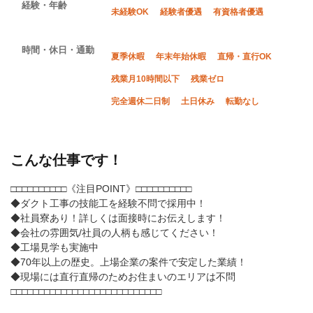
経験・年齢
未経験OK
経験者優遇
有資格者優遇
時間・休日・通勤
夏季休暇
年末年始休暇
直帰・直行OK
残業月10時間以下
残業ゼロ
完全週休二日制
土日休み
転勤なし
こんな仕事です！
□□□□□□□□□□《注目POINT》□□□□□□□□□□
◆ダクト工事の技能工を経験不問で採用中！
◆社員寮あり！詳しくは面接時にお伝えします！
◆会社の雰囲気/社員の人柄も感じてください！
◆工場見学も実施中
◆70年以上の歴史。上場企業の案件で安定した業績！
◆現場には直行直帰のためお住まいのエリアは不問
□□□□□□□□□□□□□□□□□□□□□□□□□□□