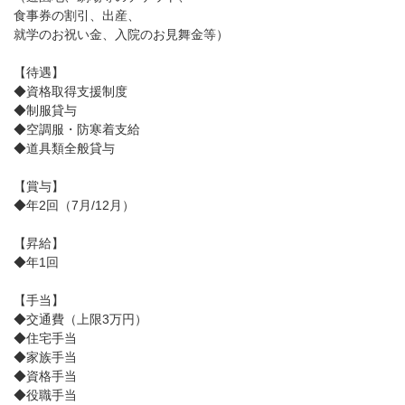
食事券の割引、出産、
就学のお祝い金、入院のお見舞金等）
【待遇】
◆資格取得支援制度
◆制服貸与
◆空調服・防寒着支給
◆道具類全般貸与
【賞与】
◆年2回（7月/12月）
【昇給】
◆年1回
【手当】
◆交通費（上限3万円）
◆住宅手当
◆家族手当
◆資格手当
◆役職手当