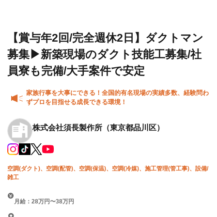
設求人・
会社
クトマン募集▶新築現場のダ
転職情報
須長
クト技能工募集/社員寮も完備/
一覧
製作
大手案件で安定
所
【賞与年2回/完全週休2日】ダクトマン
募集▶新築現場のダクト技能工募集/社
員寮も完備/大手案件で安定
家族行事を大事にできる！全国的有名現場の実績多数、経験問わ
ずプロを目指せる成長できる環境！
株式会社須長製作所
（東京都品川区）
空調(ダクト)、空調(配管)、空調(保温)、空調(冷媒)、施工管理(管工事)、設備/
雑工
月給：28万円〜38万円