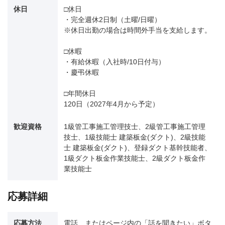
休日
□休日
・完全週休2日制（土曜/日曜）
※休日出勤の場合は時間外手当を支給します。
□休暇
・有給休暇（入社時/10日付与）
・慶弔休暇
□年間休日
120日（2027年4月から予定）
歓迎資格
1級管工事施工管理技士、2級管工事施工管理
技士、1級技能士 建築板金(ダクト)、2級技能
士 建築板金(ダクト)、登録ダクト基幹技能者、
1級ダクト板金作業技能士、2級ダクト板金作
業技能士
応募詳細
応募方法
電話、またはページ内の「話を聞きたい」ボタ