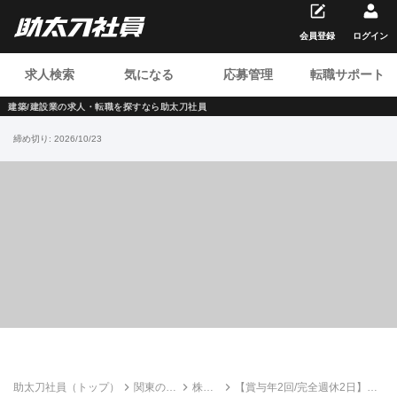
会員登録
ログイン
求人検索
気になる
応募管理
転職サポート
建築/建設業の求人・転職を
探すなら助太刀社員
締め切り:
2026/10/23
助太刀社員（トップ）
関東の建
株式
【賞与年2回/完全週休2日】ダ