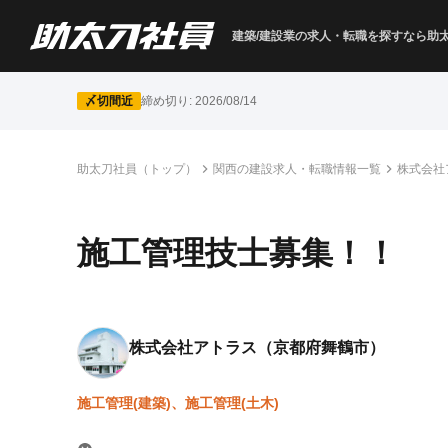
建築/建設業の求人・転職を
探すなら助
〆切間近
締め切り:
2026/08/14
助太刀社員（トップ）
関西の建設求人・転職情報一覧
株式会社
施工管理技士募集！！
株式会社アトラス
（京都府舞鶴市）
施工管理(建築)、施工管理(土木)