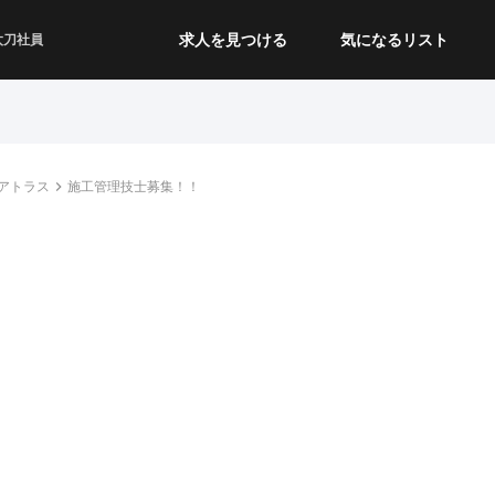
求人を見つける
気になるリスト
太刀社員
アトラス
施工管理技士募集！！