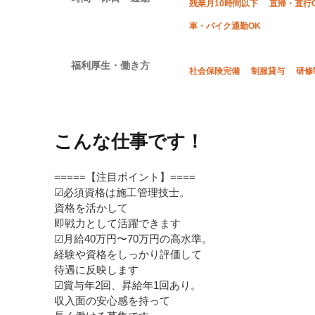
残業月10時間以下
直帰・直行
車・バイク通勤OK
福利厚生・働き方
社会保険完備
制服貸与
研修
こんな仕事です！
=====【注目ポイント】====
☑必須資格は施工管理技士。
資格を活かして
即戦力として活躍できます
☑月給40万円〜70万円の高水準。
経験や資格をしっかり評価して
待遇に反映します
☑賞与年2回、昇給年1回あり。
収入面の安心感を持って