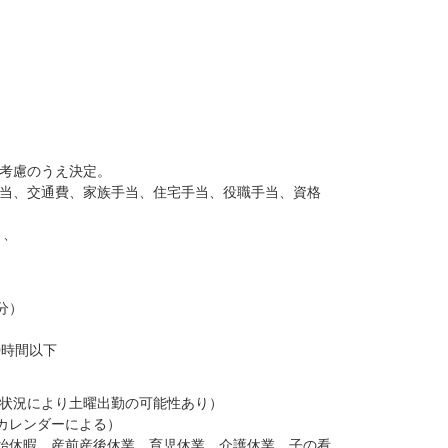
考慮のうえ決定。
当、交通費、家族手当、住宅手当、役職手当、資格
）、
0分）
0時間以下
状況により土曜出勤の可能性あり）
社カレンダーによる）
始休暇、産前産後休業、育児休業、介護休業、子の看