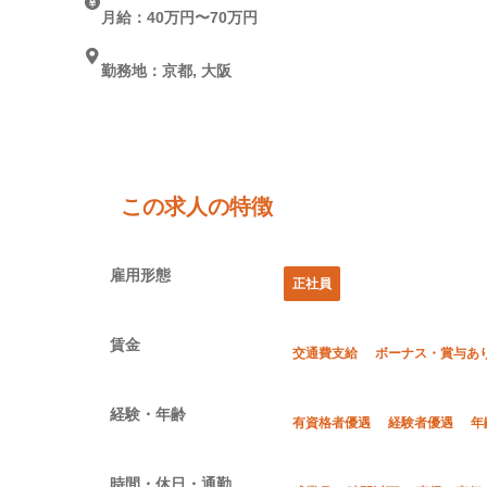
月給：40万円〜70万円
勤務地：京都, 大阪
この求人の特徴
雇用形態
正社員
賃金
交通費支給
ボーナス・賞与あ
経験・年齢
有資格者優遇
経験者優遇
年
時間・休日・通勤