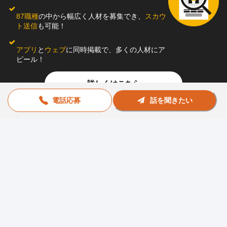
87職種
の中から幅広く人材を募集でき、
スカウ
ト送信
も可能！
アプリ
と
ウェブ
に同時掲載で、多くの人材にア
ピール！
詳しくはこちら
電話応募
話を聞きたい
お問い合わせ
助太刀社員に掲載をお考えの企業様
プライバシーポリシー
利用規約
運営会社
© Sukedachi All Rights Reserved