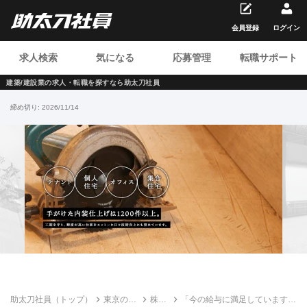
会員登録
ログイン
求人検索
気になる
応募管理
転職サポート
建築/建設業の求人・転職を
探すなら助太刀社員
締め切り:
2026/11/14
助太刀社員（トップ）
東京の建
株式
「今の給与に満足しています