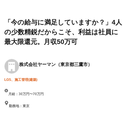
設求人・
会社
か？」4人の少数精鋭だからこ
転職情報
ヤー
そ、利益は社員に最大限還元。
一覧
マン
月収50万可
「今の給与に満足していますか？」4人
の少数精鋭だからこそ、利益は社員に
最大限還元。月収50万可
株式会社ヤーマン
（東京都三鷹市）
LGS、施工管理(建築)
月給：30万円〜70万円
勤務地：東京