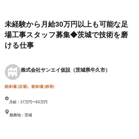
設求人・
社サン
も可能な足場工事スタッフ
転職情報
エイ仮
募集◆茨城で技術を磨ける
一覧
設
仕事
未経験から月給30万円以上も可能な足
場工事スタッフ募集◆茨城で技術を磨
ける仕事
株式会社サンエイ仮設
（茨城県牛久市）
躯体/鳶 (足場)、躯体/鳶 (鉄骨)
月給：37万円〜65万円
勤務地：茨城