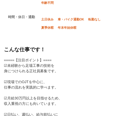
年齢不問
時間・休日・通勤
土日休み
車・バイク通勤OK
転勤なし
夏季休暇
年末年始休暇
こんな仕事です！
=====【注目ポイント】====
☑未経験から足場工事の技術を
身につけられる正社員募集です。
☑現場でのOJTを中心に、
仕事の流れを実践的に学べます。
☑月給30万円以上を目指せるため、
収入重視の方にも向いています。
☑日払い、週払い、給与前払いに