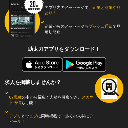
アプリ内のメッセージで、
企業と簡単やり
とり !
企業からのメッセージも
プッシュ通知
で見
逃し防止
助太刀アプリをダウンロード！
求人を掲載しませんか？
87職種
の中から幅広く人材を募集でき、
スカウ
ト送信
も可能！
アプリ
と
ウェブ
に同時掲載で、多くの人材にア
ピール！