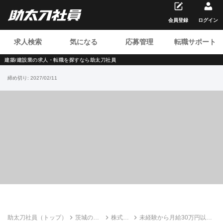
会員登録
ログイン
求人検索
気になる
応募管理
転職サポート
建築/建設業の求人・転職を
探すなら助太刀社員
締め切り:
2027/02/11
助太刀社員（トップ）
茨城の建
株式会
未経験から月給30万円以上