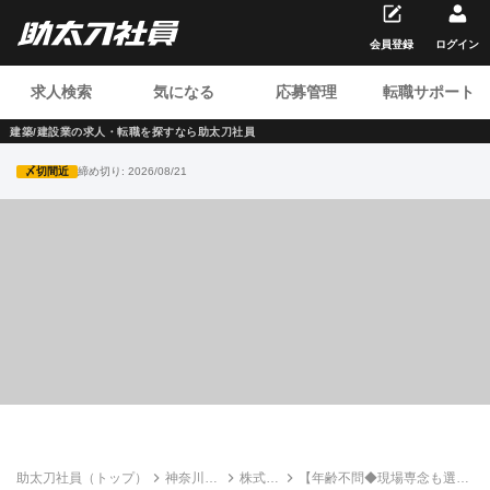
会員登録
ログイン
求人検索
気になる
応募管理
転職サポート
建築/建設業の求人・転職を
探すなら助太刀社員
〆切間近
締め切り:
2026/08/21
助太刀社員（トップ）
神奈川の
株式会
【年齢不問◆現場専念も選べ