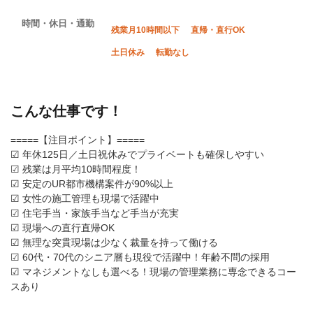
時間・休日・通勤
残業月10時間以下
直帰・直行OK
土日休み
転勤なし
こんな仕事です！
=====【注目ポイント】=====
☑ 年休125日／土日祝休みでプライベートも確保しやすい
☑ 残業は月平均10時間程度！
☑ 安定のUR都市機構案件が90%以上
☑ 女性の施工管理も現場で活躍中
☑ 住宅手当・家族手当など手当が充実
☑ 現場への直行直帰OK
☑ 無理な突貫現場は少なく裁量を持って働ける
☑ 60代・70代のシニア層も現役で活躍中！年齢不問の採用
☑ マネジメントなしも選べる！現場の管理業務に専念できるコー
スあり