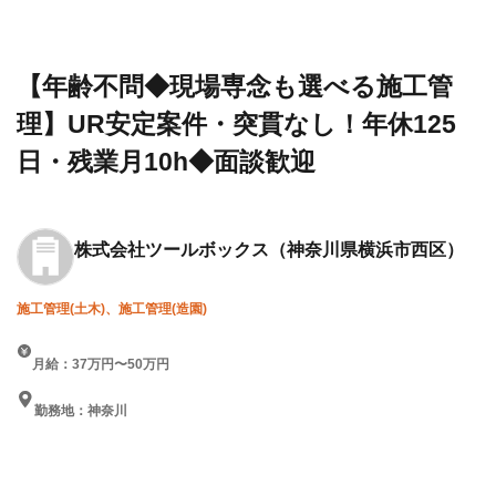
建設求
社ツー
る施工管理】UR安定案件・
人・転職
ルボッ
突貫なし！年休125日・残業
情報一覧
クス
月10h◆面談歓迎
【年齢不問◆現場専念も選べる施工管
理】UR安定案件・突貫なし！年休125
日・残業月10h◆面談歓迎
株式会社ツールボックス
（神奈川県横浜市西区）
施工管理(土木)、施工管理(造園)
月給：37万円〜50万円
勤務地：神奈川