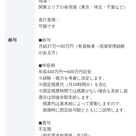
現場：
関東エリアの各現場（東京・埼玉・千葉など）
直行直帰：
可能です
給与
◼︎給与
月給37万〜50万円（有資格者・現場管理経験
がある方）
◼︎年収例
年収440万円〜600万円目安
※経験・能力を考慮し決定します。
※固定残業代（月10時間分）を含む
※固定残業時間では残業がない場合も支給し超
過分は別途全額支給します。
残業代は基本給によって変動しますので、
面接時に想定給与額とともにご説明します。
◼︎賞与
不定期
（前年度支給実績：年1回）