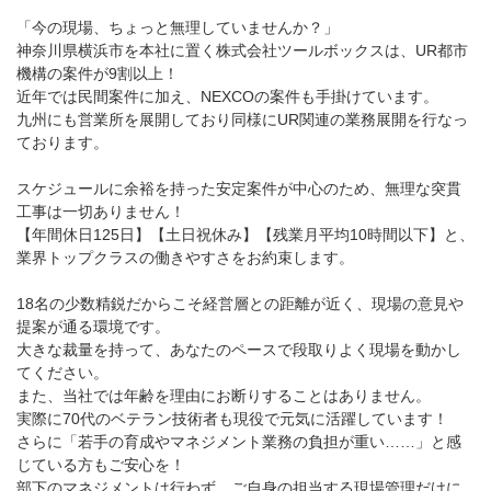
「今の現場、ちょっと無理していませんか？」
神奈川県横浜市を本社に置く株式会社ツールボックスは、UR都市
機構の案件が9割以上！
近年では民間案件に加え、NEXCOの案件も手掛けています。
九州にも営業所を展開しており同様にUR関連の業務展開を行なっ
ております。
スケジュールに余裕を持った安定案件が中心のため、無理な突貫
工事は一切ありません！
【年間休日125日】【土日祝休み】【残業月平均10時間以下】と、
業界トップクラスの働きやすさをお約束します。
18名の少数精鋭だからこそ経営層との距離が近く、現場の意見や
提案が通る環境です。
大きな裁量を持って、あなたのペースで段取りよく現場を動かし
てください。
また、当社では年齢を理由にお断りすることはありません。
実際に70代のベテラン技術者も現役で元気に活躍しています！
さらに「若手の育成やマネジメント業務の負担が重い……」と感
じている方もご安心を！
部下のマネジメントは行わず、ご自身の担当する現場管理だけに