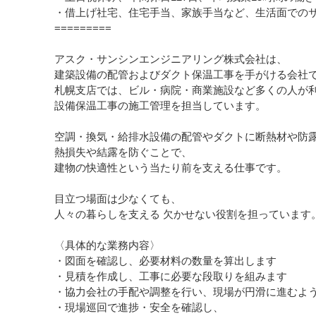
・借上げ社宅、住宅手当、家族手当など、生活面での
=========
アスク・サンシンエンジニアリング株式会社は、
建築設備の配管およびダクト保温工事を手がける会社
札幌支店では、ビル・病院・商業施設など多くの人が
設備保温工事の施工管理を担当しています。
空調・換気・給排水設備の配管やダクトに断熱材や防
熱損失や結露を防ぐことで、
建物の快適性という当たり前を支える仕事です。
目立つ場面は少なくても、
人々の暮らしを支える 欠かせない役割を担っています
〈具体的な業務内容〉
・図面を確認し、必要材料の数量を算出します
・見積を作成し、工事に必要な段取りを組みます
・協力会社の手配や調整を行い、現場が円滑に進むよ
・現場巡回で進捗・安全を確認し、