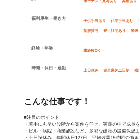
ボーナス・賞与あり
昇給あり
福利厚生・働き方
子供手当あり
住宅手当あり
制服貸与
寮・社宅あり
禁煙
経験・年齢
未経験OK
時間・休日・通勤
土日休み
完全週休二日制
残
こんな仕事です！
■注目のポイント
・若手にも早い段階から案件を任せ、実践の中で成長
・ビル・病院・商業施設など、多彩な建物の設備保温
・土日祝休み、年間休日127日、平均残業15時間の働