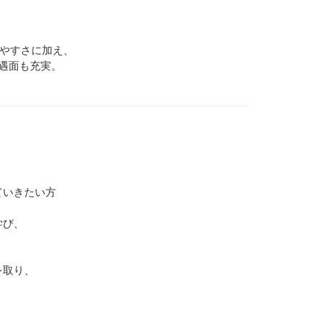
働きやすさに加え、
待遇面も充実。
ていきたい方
て学び、
ンを取り、