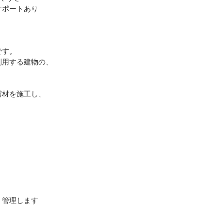
サポートあり
です。
利用する建物の、
露材を施工し、
。
う管理します