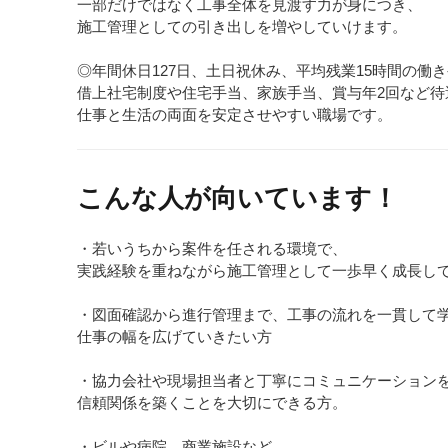
一部だけではなく工事全体を見渡す力が身につき、
施工管理としての引き出しを増やしていけます。
◎年間休日127日、土日祝休み、平均残業15時間の
借上社宅制度や住宅手当、家族手当、賞与年2回など
仕事と生活の両面を安定させやすい職場です。
こんな人が向いています！
・若いうちから案件を任される環境で、
実践経験を重ねながら施工管理として一歩早く成長し
・図面確認から進行管理まで、工事の流れを一貫し
仕事の幅を広げていきたい方
・協力会社や現場担当者と丁寧にコミュニケーショ
信頼関係を築くことを大切にできる方。
・ビルや病院、商業施設など、