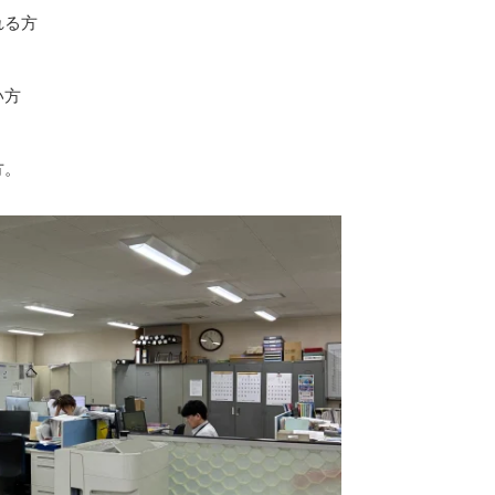
れる方
い方
方。