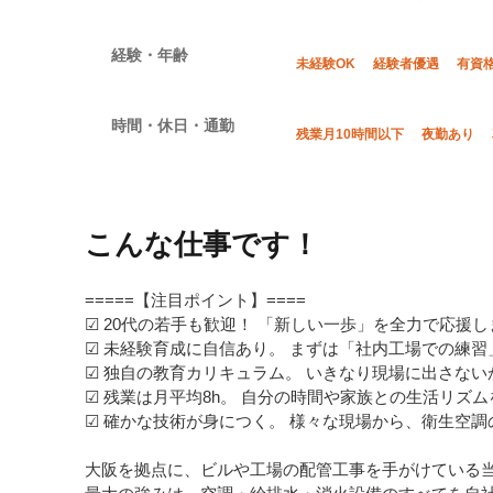
経験・年齢
未経験OK
経験者優遇
有資
時間・休日・通勤
残業月10時間以下
夜勤あり
こんな仕事です！
=====【注目ポイント】====
☑ 20代の若手も歓迎！ 「新しい一歩」を全力で応援し
☑ 未経験育成に自信あり。 まずは「社内工場での練習
☑ 独自の教育カリキュラム。 いきなり現場に出さな
☑ 残業は月平均8h。 自分の時間や家族との生活リズ
☑ 確かな技術が身につく。 様々な現場から、衛生空
大阪を拠点に、ビルや工場の配管工事を手がけている