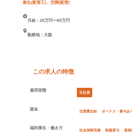
衛生(配管工)、空調(配管)
月給：28万円〜65万円
勤務地：大阪
この求人の特徴
雇用形態
正社員
賃金
交通費支給
ボーナス・賞与あ
福利厚生・働き方
社会保険完備
制服貸与
資格