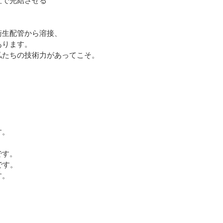
社で完結させる
衛生配管から溶接、
あります。
私たちの技術力があってこそ。
す。
。
です。
です。
す。