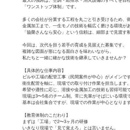
最大の強みは、空調・給排水・消火設備のすべてを自
「ワンストップ体制」です。
多くの会社が分業する工程を丸ごと引き受けるため、
金属加工まで、一生モノの技術を幅広く磨ける環境が
「協榮さんなら安心」という信頼は、細部まで見渡す
今回は、次代を担う若手の育成を見据えた募集です。
複雑な図面が形になる面白さを味わいながら、
私たちと一緒に確かな技術を継承していきませんか？
【具体的な仕事内容】
ビルや工場の配管工事（民間案件が中心）がメインで
衛生配管を軸に、現場での取り付け作業を担当します
希望や適性に応じ、溶接や金属加工の技術も習得可能
現場は3〜5名のチーム制。常に先輩がそばにいる環境
基本は会社集合ですが、現場での作業が中心となりま
【教育体制のこだわり】
まずは「工場」で2〜3ヶ月の研修
いきなり現場で「見て覚えろ」とは言いません。