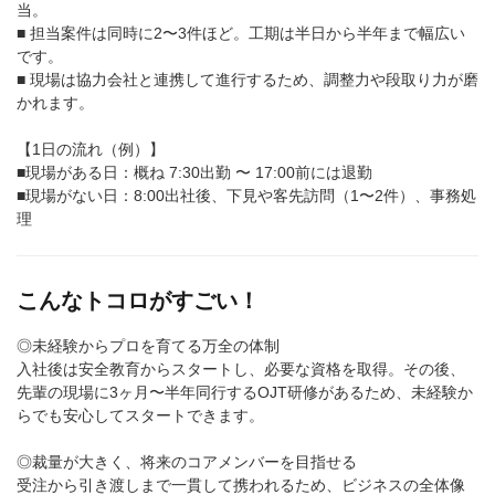
当。
■ 担当案件は同時に2〜3件ほど。工期は半日から半年まで幅広い
です。
■ 現場は協力会社と連携して進行するため、調整力や段取り力が磨
かれます。
【1日の流れ（例）】
■現場がある日：概ね 7:30出勤 〜 17:00前には退勤
■現場がない日：8:00出社後、下見や客先訪問（1〜2件）、事務処
理
こんなトコロがすごい！
◎未経験からプロを育てる万全の体制
入社後は安全教育からスタートし、必要な資格を取得。その後、
先輩の現場に3ヶ月〜半年同行するOJT研修があるため、未経験か
らでも安心してスタートできます。
◎裁量が大きく、将来のコアメンバーを目指せる
受注から引き渡しまで一貫して携われるため、ビジネスの全体像