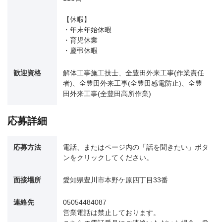
【休暇】
・年末年始休暇
・育児休業
・慶弔休暇
歓迎資格
解体工事施工技士、全豊田外来工事(作業責任
者)、全豊田外来工事(全豊田感電防止)、全豊
田外来工事(全豊田高所作業)
応募詳細
応募方法
電話、またはページ内の「話を聞きたい」ボタ
ンをクリックしてください。
面接場所
愛知県豊川市本野ケ原四丁目33番
連絡先
05054484087
営業電話は禁止しております。