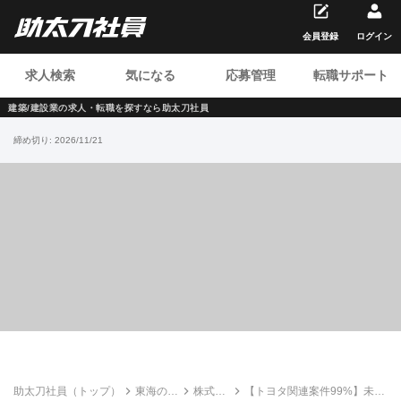
会員登録
ログイン
求人検索
気になる
応募管理
転職サポート
建築/建設業の求人・転職を
探すなら助太刀社員
締め切り:
2026/11/21
助太刀社員（トップ）
東海の建
株式会
【トヨタ関連案件99%】未経