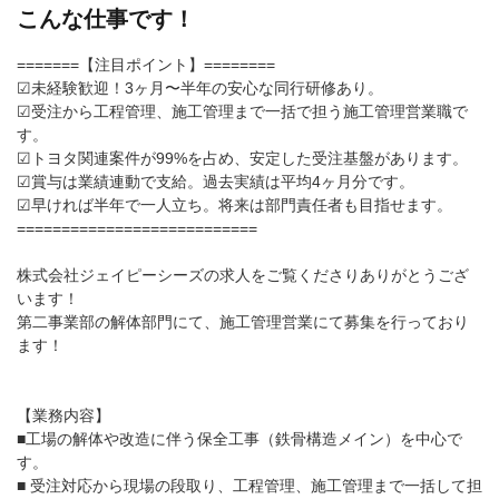
こんな仕事です！
=======【注目ポイント】========
☑未経験歓迎！3ヶ月〜半年の安心な同行研修あり。
☑受注から工程管理、施工管理まで一括で担う施工管理営業職で
す。
☑トヨタ関連案件が99%を占め、安定した受注基盤があります。
☑賞与は業績連動で支給。過去実績は平均4ヶ月分です。
☑早ければ半年で一人立ち。将来は部門責任者も目指せます。
===========================
株式会社ジェイピーシーズの求人をご覧くださりありがとうござ
います！
第二事業部の解体部門にて、施工管理営業にて募集を行っており
ます！
【業務内容】
■工場の解体や改造に伴う保全工事（鉄骨構造メイン）を中心で
す。
■ 受注対応から現場の段取り、工程管理、施工管理まで一括して担