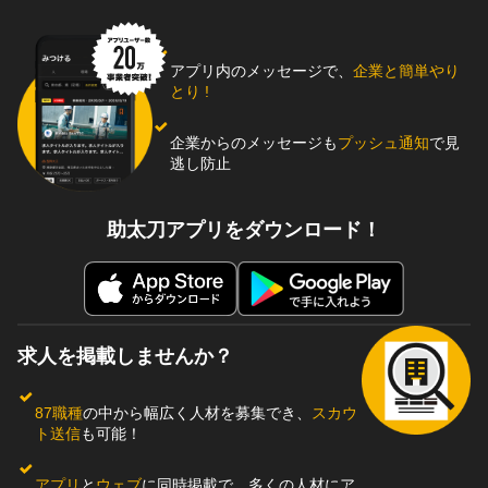
アプリ内のメッセージで、
企業と簡単やり
とり !
企業からのメッセージも
プッシュ通知
で見
逃し防止
助太刀アプリをダウンロード！
求人を掲載しませんか？
87職種
の中から幅広く人材を募集でき、
スカウ
ト送信
も可能！
アプリ
と
ウェブ
に同時掲載で、多くの人材にア