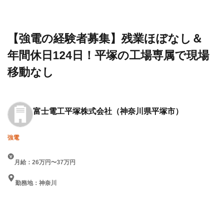
建設求
工平塚
ほぼなし＆年間休日124
人・転職
株式会
日！平塚の工場専属で現場
情報一覧
社
移動なし
【強電の経験者募集】残業ほぼなし＆
年間休日124日！平塚の工場専属で現場
移動なし
富士電工平塚株式会社
（神奈川県平塚市）
強電
月給：26万円〜37万円
勤務地：神奈川