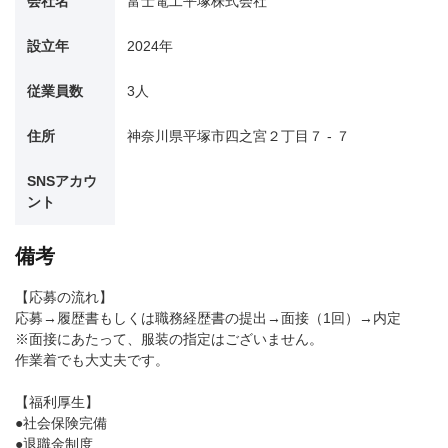
会社名
富士電工平塚株式会社
設立年
2024年
従業員数
3人
住所
神奈川県平塚市四之宮２丁目７ - ７
SNSアカウ
ント
備考
【応募の流れ】
応募→履歴書もしくは職務経歴書の提出→面接（1回）→内定
※面接にあたって、服装の指定はございません。
作業着でも大丈夫です。
【福利厚生】
●社会保険完備
●退職金制度