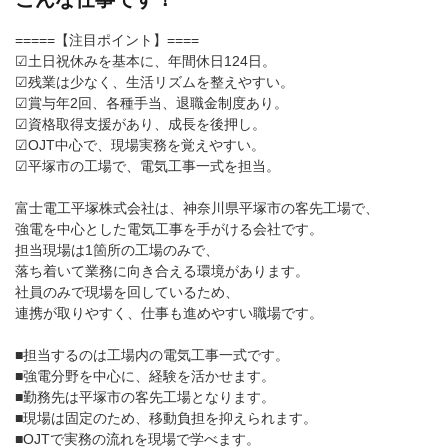
=====【注目ポイント】====
☑土日祝休みを基本に、年間休日124日。
☑残業は少なく、生活リズムを整えやすい。
☑賞与年2回、各種手当、退職金制度あり。
☑資格取得支援があり、成長を後押し。
☑OJT中心で、現場実務を覚えやすい。
☑平塚市の工場で、電気工事一式を担当。
富士電工平塚株式会社は、神奈川県平塚市の客先工場で、
強電を中心とした電気工事を手がける会社です。
担当現場は1箇所の工場のみで、
落ち着いて業務に向き合える環境があります。
社員のみで現場を回しているため、
連携が取りやすく、仕事も進めやすい職場です。
■担当するのは工場内の電気工事一式です。
■強電分野を中心に、経験を活かせます。
■勤務先は平塚市の客先工場となります。
■現場は固定のため、移動負担を抑えられます。
■OJTで実務の流れを現場で学べます。