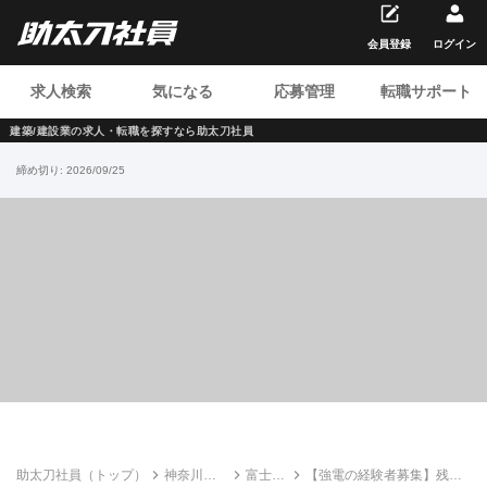
会員登録
ログイン
求人検索
気になる
応募管理
転職サポート
建築/建設業の求人・転職を
探すなら助太刀社員
締め切り:
2026/09/25
助太刀社員（トップ）
神奈川の
富士電
【強電の経験者募集】残業