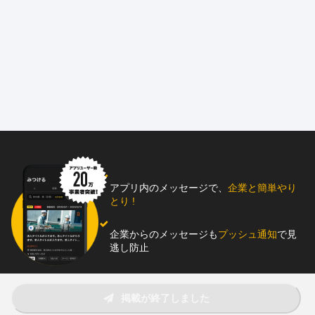
今回は、電気工事スタッフと電気工事の
施工管理スタッフを募集しています。
首都圏エリアのオフィスビルを中心に、
屋内電気工事を担当する仕事です。
新築工事、改修工事、営繕工事のほか、
入居や退去に伴う工事にも対応します。
同じ建物に長く関わる案件も多く、
設備を理解しながら経験を積めます。
アプリ内のメッセージで、
企業と簡単やり
工期は1日の短い工事から、
とり !
1年ほどかかる工事まであります。
企業からのメッセージも
プッシュ通知
で見
現場へは直行直帰が可能なため、
逃し防止
移動の負担を抑えて働けます。
全国の各拠点でも同時募集中です。
助太刀アプリをダウンロード！
移住やUターンを希望する方も歓迎します。
掲載が終了しました