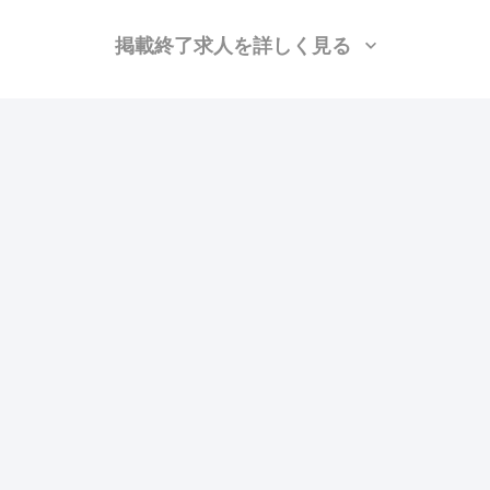
掲載終了求人を詳しく見る
株式会社TKテクノサービス
（東京都千代田区）
施工管理(電気)
月給：28万円〜38万円
勤務地：埼玉, 千葉, 東京, 神奈川
この求人の特徴
雇用形態
正社員
賃金
交通費支給
ボーナス・賞与あり
昇給あり