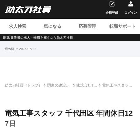
会員登録
ログイン
求人検索
気になる
応募管理
転職サポート
建築/建設業の求人・転職を
探すなら助太刀社員
締め切り:
2026/07/17
助太刀社員（トップ）
関東の建設求
株式会社TK
電気工事スタッフ
人・転職情報
テクノサー
千代田区 年間休日
一覧
ビス
127日
電気工事スタッフ 千代田区 年間休日12
7日