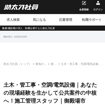
会員登録
ログイン
求人検索
気になる
応募管理
転職サポート
建築/建設業の求人・転職を
探すなら助太刀社員
締め切り:
2026/12/04
助太刀社員（トップ）
東海の建
朋友
土木・管工事・空調/電気設備｜
設求人・
設備
あなたの現場経験を生かして公
転職情報
有限
共案件の中核へ！施工管理スタ
一覧
会社
ッフ｜御殿場市
土木・管工事・空調/電気設備｜あなた
の現場経験を生かして公共案件の中核
へ！施工管理スタッフ｜御殿場市