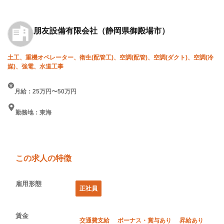
朋友設備有限会社
（静岡県御殿場市）
土工、重機オペレーター、衛生(配管工)、空調(配管)、空調(ダクト)、空調(冷
媒)、強電、水道工事
月給：25万円〜50万円
勤務地：東海
この求人の特徴
雇用形態
正社員
賃金
交通費支給
ボーナス・賞与あり
昇給あり