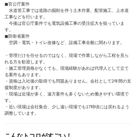
◼︎官公庁案件
水道管工事では道路の掘削を伴う土木作業、配管施工、上水道
工事などを行います。
今後は官公庁案件でも電気設備工事の受注拡大を狙っていま
す。
◼︎防衛省案件
空調・電気・トイレ改修など、設備工事全般に関わります。
・管理だけを任せるのではなく、現場で作業しながら工程を見ら
れる方を歓迎します。
・施工管理資格がなくても、現場経験があれば代理人として立て
る案件もあります。
・資格は入社後の取得でも問題ありません。会社として2年間の支
援制度があります。
・現場は近場が多く、遠方案件も多くないため働きやすい環境で
す。
・近い現場は会社集合、少し遠い現場でも17時頃には戻れるよう
調整しています。
こんなトコロがすごい！