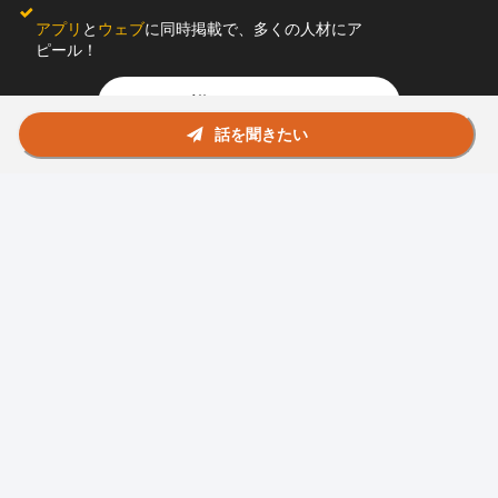
アプリ
と
ウェブ
に同時掲載で、多くの人材にア
ピール！
詳しくはこちら
話を聞きたい
お問い合わせ
助太刀社員に掲載をお考えの企業様
プライバシーポリシー
利用規約
運営会社
© Sukedachi All Rights Reserved