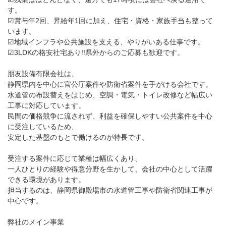
す。
☑賞与年2回、昇給年1回に加え、住宅・資格・家族手当も整って
います。
☑地域インフラや公共施設を支える、やりがいある仕事です。
☑3LDKの格安社宅あり!!県外からのご応募も歓迎です。
朋友設備有限会社は、
静岡県内を中心に官公庁案件や防衛省案件を手がける会社です。
水道管の布設替えをはじめ、空調・電気・トイレ改修など幅広い
工事に対応しています。
民間の価格競争に流されず、利益を確保しやすい公共案件を中心
に受注しているため、
安定した基盤のもとで働けるのが特長です。
受注する案件に応じて業種は幅広くあり、
一人ひとりの経験や得意分野を生かして、会社の中心として活躍
できる環境があります。
担当するのは、静岡県御殿場市の水道管工事や防衛省関連工事が
中心です。
弊社のメイン事業