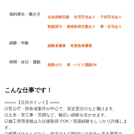
福利厚生・働き方
社会保険完備
住宅手当あり
子供手当あり
制服貸与
資格取得支援あり
寮・社宅あり
経験・年齢
経験者優遇
有資格者優遇
時間・休日・通勤
残業ゼロ
車・バイク通勤OK
こんな仕事です！
=====【注目ポイント】====
☑官公庁・防衛省案件が中心で、安定受注のもと働けます。
☑土木・管工事・空調など、幅広い経験を生かせます。
☑施工管理資格は入社後取得でOK！現場経験をしっかり評価しま
す。
☑残業はほとんどなく、遠方でも17時頃には会社へ戻る運用で