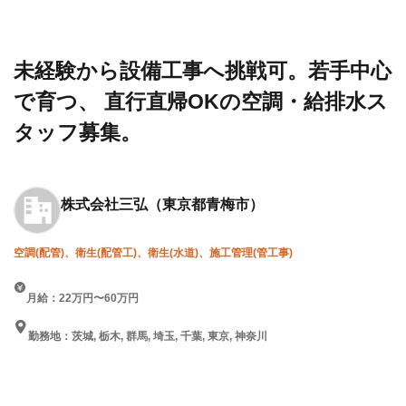
設求人・
会社
若手中心で育つ、 直行直帰OK
転職情報
三弘
の空調・給排水スタッフ募集。
一覧
未経験から設備工事へ挑戦可。若手中心
で育つ、 直行直帰OKの空調・給排水ス
タッフ募集。
株式会社三弘
（東京都青梅市）
空調(配管)、衛生(配管工)、衛生(水道)、施工管理(管工事)
月給：22万円〜60万円
勤務地：茨城, 栃木, 群馬, 埼玉, 千葉, 東京, 神奈川