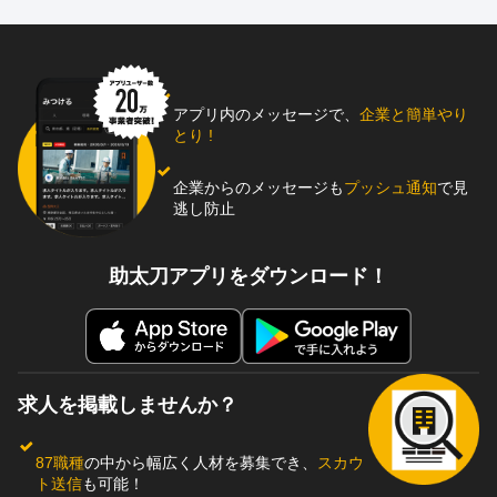
アプリ内のメッセージで、
企業と簡単やり
とり !
企業からのメッセージも
プッシュ通知
で見
逃し防止
助太刀アプリをダウンロード！
求人を掲載しませんか？
87職種
の中から幅広く人材を募集でき、
スカウ
ト送信
も可能！