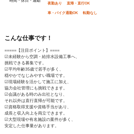
時間・休日・通勤
夜勤あり
直帰・直行OK
車・バイク通勤OK
転勤なし
こんな仕事です！
=====【注目ポイント】====
☑未経験から空調・給排水設備工事へ、
挑戦できる募集です。
☑平均年齢35歳で若手が多く、
穏やかでなじみやすい職場です。
☑現場経験を活かして施工に加え、
協力会社管理にも挑戦できます。
☑会議がある時のみ出社となり、
それ以外は直行直帰が可能です。
☑資格取得支援や資格手当があり、
成長と収入向上を両立できます。
☑大型現場や有名施設の案件が多く、
安定した仕事量があります。