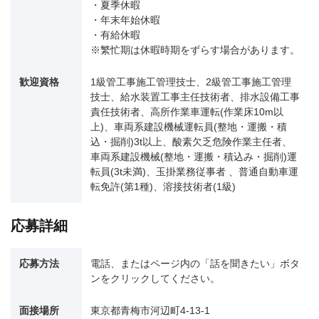
・夏季休暇
・年末年始休暇
・有給休暇
※繁忙期は休暇時期をずらす場合があります。
歓迎資格
1級管工事施工管理技士、2級管工事施工管理
技士、給水装置工事主任技術者、排水設備工事
責任技術者、高所作業車運転(作業床10m以
上)、車両系建設機械運転員(整地・運搬・積
込・掘削)3t以上、酸素欠乏危険作業主任者、
車両系建設機械(整地・運搬・積込み・掘削)運
転員(3t未満)、玉掛業務従事者 、普通自動車運
転免許(第1種)、溶接技術者(1級)
応募詳細
応募方法
電話、またはページ内の「話を聞きたい」ボタ
ンをクリックしてください。
面接場所
東京都青梅市河辺町4-13-1