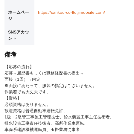
ホームペー
https://sankou-co-ltd.jimdosite.com/
ジ
SNSアカウ
ント
備考
【応募の流れ】
応募→履歴書もしくは職務経歴書の提出→
面接（1回）→内定
※面接にあたって、服装の指定はございません。
作業着でも大丈夫です。
【資格】
必須資格はありません。
歓迎資格は普通自動車運転免許、
1級・2級管工事施工管理技士、給水装置工事主任技術者、
排水設備工事責任技術者、高所作業車運転、
車両系建設機械運転員、玉掛業務従事者、