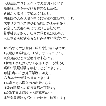
大型建設プロジェクトでの空調・給排水、
熱絶縁工事を手がける株式会社三弘。
新築から改修まで幅広く対応し、
関東圏の大型現場を中心に実績を重ねています。
大手サブコン案件や有名施設の工事も多く、
安定した需要のもとで働ける会社です。
若手社員が多く、社内の雰囲気は穏やか。
未経験者も経験者もなじみやすい環境です。
■担当するのは空調・給排水設備工事です。
■現場は商業施設、工場、オフィスビル、
複合施設など大型物件が中心です。
■新築工事だけでなく改修工事にも対応し、
幅広い現場経験を積むことができます。
■経験者の方は施工業務に加えて、
協力会社の管理も担当できます。
■会議がある場合のみ出社となり、
通常は現場への直行直帰が可能です。
■設備工事未経験でも応募可能で、
建設業界経験を活かした転身も歓迎します。