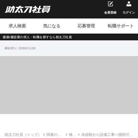
会員登録
ログイン
求人検索
気になる
応募管理
転職サポート
建築/建設業の求人・転職を
探すなら助太刀社員
締め切り:
2026/11/28
助太刀社員（トップ）
関東の建
株式
未経験から設備工事へ挑戦可。