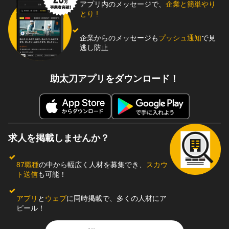
アプリ内のメッセージで、
企業と簡単やり
とり !
企業からのメッセージも
プッシュ通知
で見
逃し防止
助太刀アプリをダウンロード！
求人を掲載しませんか？
87職種
の中から幅広く人材を募集でき、
スカウ
ト送信
も可能！
アプリ
と
ウェブ
に同時掲載で、多くの人材にア
ピール！