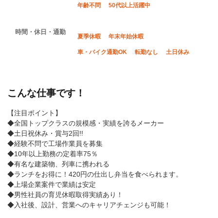
年齢不問
50代以上活躍中
時間・休日・通勤
夏季休暇
年末年始休暇
車・バイク通勤OK
転勤なし
土日休み
こんな仕事です！
【注目ポイント】
◆全国トップクラスの規模感・実績を誇るメーカー
◆土日祝休み・賞与2回!!
◆経験不問で工場作業員を募集
◆10年以上勤務の定着率75％
◆有名な建築物、列車に携われる
◆ランチをお得に！420円の仕出し弁当を食べられます。
◆上場企業案件で業績は安定
◆男性社員の育児休暇取得実績あり！
◆入社後、設計、営業へのキャリアチェンジも可能！