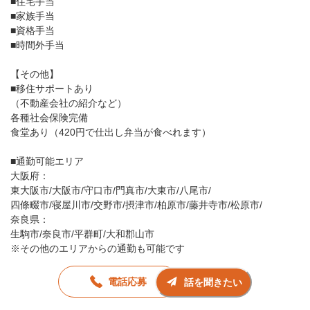
■住宅手当
■家族手当
■資格手当
■時間外手当
【その他】
■移住サポートあり
（不動産会社の紹介など）
各種社会保険完備
食堂あり（420円で仕出し弁当が食べれます）
■通勤可能エリア
大阪府：
東大阪市/大阪市/守口市/門真市/大東市/八尾市/
四條畷市/寝屋川市/交野市/摂津市/柏原市/藤井寺市/松原市/
奈良県：
生駒市/奈良市/平群町/大和郡山市
※その他のエリアからの通勤も可能です
電話応募
話を聞きたい