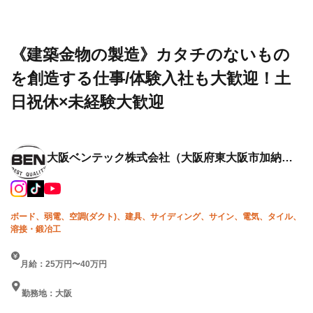
設求人・
ンテッ
ないものを創造する仕事/体験
転職情報
ク株式
入社も大歓迎！土日祝休×未
一覧
会社
経験大歓迎
《建築金物の製造》カタチのないもの
を創造する仕事/体験入社も大歓迎！土
日祝休×未経験大歓迎
大阪ベンテック株式会社
（大阪府東大阪市加納４
丁目１５番５号）
ボード、弱電、空調(ダクト)、建具、サイディング、サイン、電気、タイル、
溶接・鍛冶工
月給：25万円〜40万円
勤務地：大阪