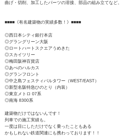
曲げ・切削、加工したパーツの溶接、部品の組み立てなど。
■■■■《有名建築物の実績多数！》■■■■
◎西日本シティ銀行本店
◎グラングリーン大阪
◎ロートハートスクエアうめきた
◎スカイツリー
◎梅田阪神百貨店
◎あべのハルカス
◎グランフロント
◎中之島フェスティバルタワー（WEST/EAST）
◎新型名阪特急ひのとり（内装）
◎東京メトロ 07系
◎南海 8300系
建築物だけではないんです！
列車での施工実績も。
一度は目にしただけでなく乗ったこともある
かもしれない鉄道関連にも携わっております！！