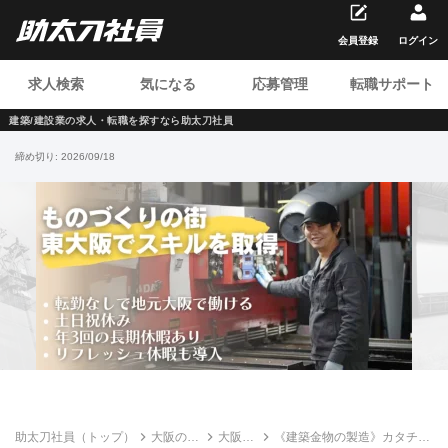
会員登録
ログイン
求人検索
気になる
応募管理
転職サポート
建築/建設業の求人・転職を
探すなら助太刀社員
締め切り:
2026/09/18
助太刀社員（トップ）
大阪の建
大阪ベ
《建築金物の製造》カタチの