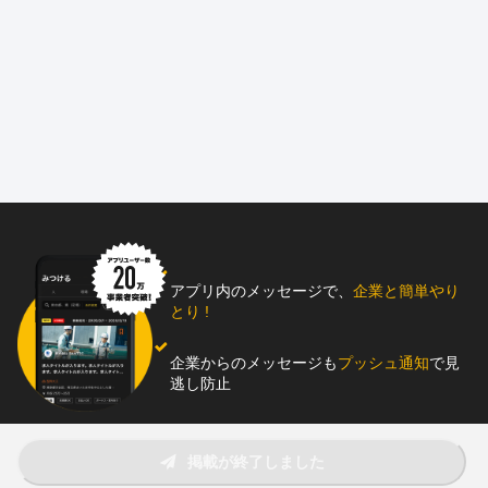
製造ラインのレイアウト変更に伴う機械の移設や、既存機械の解
体・撤去・新規設置。
※1現場につき1日～1週間程度の短期案件が中心です。
※入社後、業務の幅を広げるための追加資格（中型、大型、各種
クレーン等）は、全額会社負担で取得可能です。
■あなたの経験・資格が「即戦力」になります
・建設現場でのクレーン操作、重機オペレーター、玉掛け作業の
経験がそのまま活かせます。
・大型免許やトレーラーの運転経験がある方は、資材運搬を兼務
いただくことで実務手当（大型750円/日、トレーラー2,000円/日含
む）を支給。さらなる高収入を目指せます。
・現在「一人親方」として働いており、正社員への切り替えをご
アプリ内のメッセージで、
企業と簡単やり
検討中の方も大歓迎です。
とり !
■経験者が驚く、働きやすさと負担の少なさ
企業からのメッセージも
プッシュ通知
で見
・天候に左右されない： 主に工場内での作業となるため、雨天に
逃し防止
よるスケジュールの遅れや収入の変動が少なく、安定していま
す。
・体力負担が少ない： 1チーム3～8名体制で作業を分担。現場で
助太刀アプリをダウンロード！
掲載が終了しました
の実作業は1日2時間ほどで集中して行い、それ以外は移動や安全