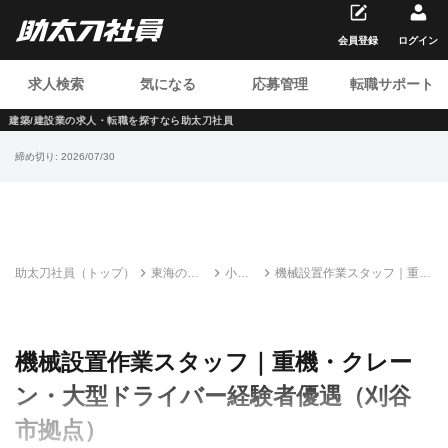
会員登録
ログイン
求人検索
気になる
応募管理
転職サポート
建築/建設業の求人・転職を
探すなら助太刀社員
締め切り:
2026/07/30
助太刀社員（トップ）
東海の建
小松
機械設置作業スタッフ｜重
設求人・
運輸
機・クレーン・大型ドライバ
転職情報
株式
ー経験者優遇（刈谷市拠点）
一覧
会社
機械設置作業スタッフ｜重機・クレー
ン・大型ドライバー経験者優遇（刈谷
市拠点）