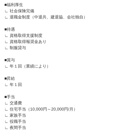
■福利厚生
∟ 社会保険完備
∟ 退職金制度（中退共、建退協、会社独自）
■待遇
∟ 資格取得支援制度
∟ 資格取得報奨金あり
∟ 制服貸与
■賞与
∟ 年１回（業績により）
■昇給
∟ 年１回
■手当
∟ 交通費
∟ 住宅手当（10,000円～20,000円/月）
∟ 家族手当
∟ 役職手当
∟ 夜間手当