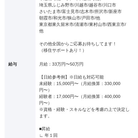
埼玉県ふじみ野市/川越市/越谷市/川口市
さいたま市/富士見市/志木市/所沢市/新座市
朝霞市/和光市/狭山市/戸田市/他
東京都東久留米市/清瀬市/東村山市/西東京市/
他
その他全国からご応募お待ちしてます！
（移住サポートあり！）
給与
月給：33万円〜50万円
【日給参考例】※日給も対応可能
未経験：15,000円〜（月給換算：330,000
円〜）
経験者：17,000円〜（月給換算：400,000
円〜）
※資格・経験・スキルなどを考慮の上で決定し
ます。
■昇給
∟ 年１回