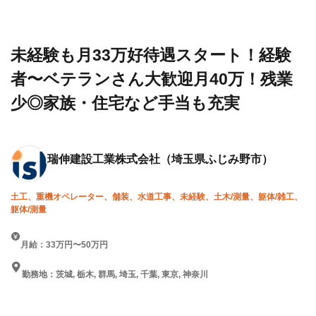
設求人・
建設
ト！経験者〜ベテランさん大
転職情報
工業
歓迎月40万！残業少◎家族・
一覧
株式
住宅など手当も充実
会社
未経験も月33万好待遇スタート！経験
者〜ベテランさん大歓迎月40万！残業
少◎家族・住宅など手当も充実
瑞伸建設工業株式会社
（埼玉県ふじみ野市）
土工、重機オペレーター、舗装、水道工事、未経験、土木/測量、躯体/雑工、
躯体/測量
月給：33万円〜50万円
勤務地：茨城, 栃木, 群馬, 埼玉, 千葉, 東京, 神奈川