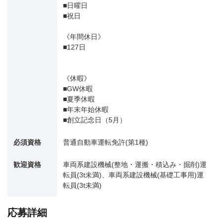
■日曜日
■祝日
《年間休日》
■127日
《休暇》
■GW休暇
■夏季休暇
■年末年始休暇
■創立記念日（5月）
必須資格
普通自動車運転免許(第1種)
歓迎資格
車両系建設機械(整地・運搬・積込み・掘削)運
転員(3t未満)、車両系建設機械(基礎工事用)運
転員(3t未満)
応募詳細