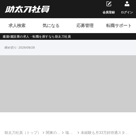
会員登録
ログイン
求人検索
気になる
応募管理
転職サポート
建築/建設業の求人・転職を
探すなら助太刀社員
締め切り:
2026/08/28
助太刀社員（トップ）
関東の建
瑞伸
未経験も月33万好待遇スター