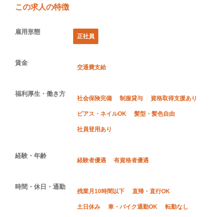
この求人の特徴
雇用形態
正社員
賃金
交通費支給
福利厚生・働き方
社会保険完備
制服貸与
資格取得支援あり
ピアス・ネイルOK
髪型・髪色自由
社員登用あり
経験・年齢
経験者優遇
有資格者優遇
時間・休日・通勤
残業月10時間以下
直帰・直行OK
土日休み
車・バイク通勤OK
転勤なし