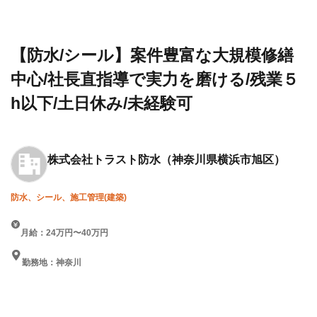
建設求
会社
規模修繕中心/社長直指導で実
人・転職
トラ
力を磨ける/残業５h以下/土日
情報一覧
スト
休み/未経験可
防水
【防水/シール】案件豊富な大規模修繕
中心/社長直指導で実力を磨ける/残業５
h以下/土日休み/未経験可
株式会社トラスト防水
（神奈川県横浜市旭区）
防水、シール、施工管理(建築)
月給：24万円〜40万円
勤務地：神奈川