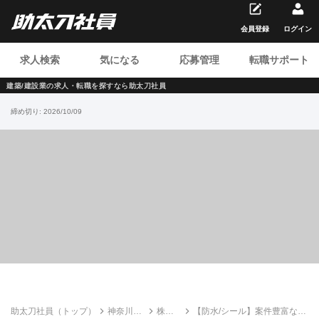
会員登録
ログイン
求人検索
気になる
応募管理
転職サポート
建築/建設業の求人・転職を
探すなら助太刀社員
締め切り:
2026/10/09
助太刀社員（トップ）
神奈川の
株式
【防水/シール】案件豊富な大