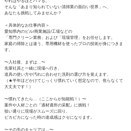
やればやるほどハマる。
そんな「あまり知られていない清掃業の面白い世界」へ、
あなたも挑戦してみませんか？
＜具体的なお仕事内容＞
愛知県内のビル/商業施設/工場などの
「専門クリーン業務」および「現場管理」をお任せします。
家庭の掃除とは違う、専用機材を使ったプロの技術が身につきま
す。
〜入社後、まずは…〜
先輩社員と一緒に現場へ行き、
道具の使い方や汚れに合わせた洗剤の選び方を覚えます。
（★半年ほどかけてじっくり慣れていく想定なので、焦らなくて
大丈夫です！）
〜慣れてきたら…（ここからが知能戦！）〜
案件や人材ごとの『適材適所の采配』に挑戦！
狙い通りに現場がスムーズに回り、
ピカピカになった時の達成感はクセになります。
〜その先のキャリアは…〜