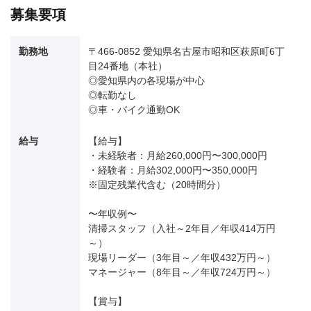
募集要項
勤務地
〒466-0852 愛知県名古屋市昭和区萩原町6丁
目24番地（本社）
◎愛知県内の各現場が中心
◎転勤なし
◎車・バイク通勤OK
給与
【給与】
・未経験者：月給260,000円〜300,000円
・経験者：月給302,000円〜350,000円
※固定残業代含む（20時間分）
〜年収例〜
清掃スタッフ（入社～2年目／年収414万円
～）
現場リーダー（3年目～／年収432万円～）
マネージャー（8年目～／年収724万円～）
【賞与】