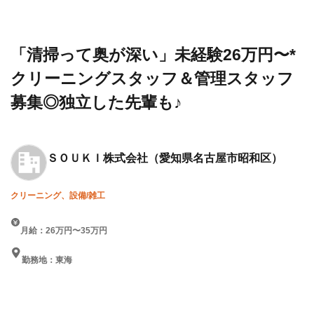
設求人・
ＵＫ
26万円〜*クリーニングスタッ
転職情報
Ｉ株
フ＆管理スタッフ募集◎独立
一覧
式会
した先輩も♪
社
「清掃って奥が深い」未経験26万円〜*
クリーニングスタッフ＆管理スタッフ
募集◎独立した先輩も♪
ＳＯＵＫＩ株式会社
（愛知県名古屋市昭和区）
クリーニング、設備/雑工
月給：26万円〜35万円
勤務地：東海