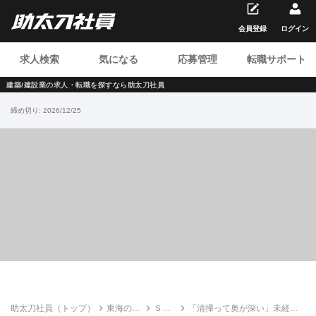
会員登録
ログイン
求人検索
気になる
応募管理
転職サポート
建築/建設業の求人・転職を
探すなら助太刀社員
締め切り:
2026/12/25
助太刀社員（トップ）
東海の建
ＳＯ
「清掃って奥が深い」未経験