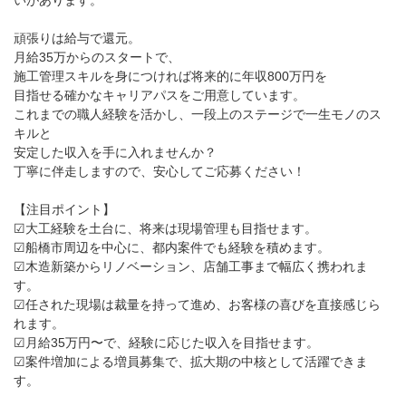
いがあります。
頑張りは給与で還元。
月給35万からのスタートで、
施工管理スキルを身につければ将来的に年収800万円を
目指せる確かなキャリアパスをご用意しています。
これまでの職人経験を活かし、一段上のステージで一生モノのス
キルと
安定した収入を手に入れませんか？
丁寧に伴走しますので、安心してご応募ください！
【注目ポイント】
☑大工経験を土台に、将来は現場管理も目指せます。
☑船橋市周辺を中心に、都内案件でも経験を積めます。
☑木造新築からリノベーション、店舗工事まで幅広く携われま
す。
☑任された現場は裁量を持って進め、お客様の喜びを直接感じら
れます。
☑月給35万円〜で、経験に応じた収入を目指せます。
☑案件増加による増員募集で、拡大期の中核として活躍できま
す。