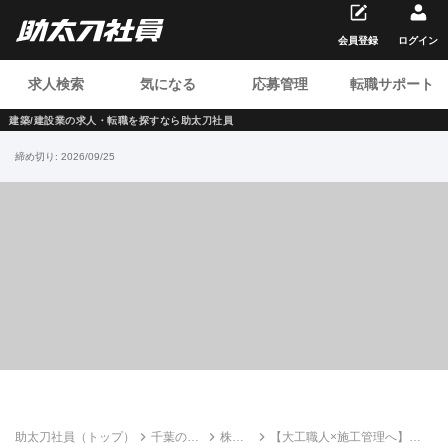
会員登録
ログイン
求人検索
気になる
応募管理
転職サポート
建築/建設業の求人・転職を
探すなら助太刀社員
締め切り:
2026/09/25
助太刀社員（トップ）
千葉の建
株式
【大工職人×施工管理へ】月