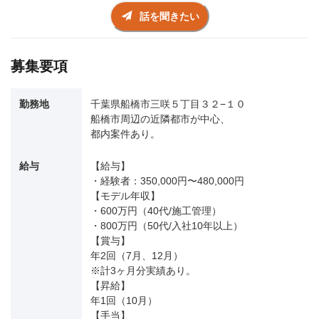
話を聞きたい
募集要項
勤務地
千葉県船橋市三咲５丁目３２−１０
船橋市周辺の近隣都市が中心、
都内案件あり。
給与
【給与】
・経験者：350,000円〜480,000円
【モデル年収】
・600万円（40代/施工管理）
・800万円（50代/入社10年以上）
【賞与】
年2回（7月、12月）
※計3ヶ月分実績あり。
【昇給】
年1回（10月）
【手当】