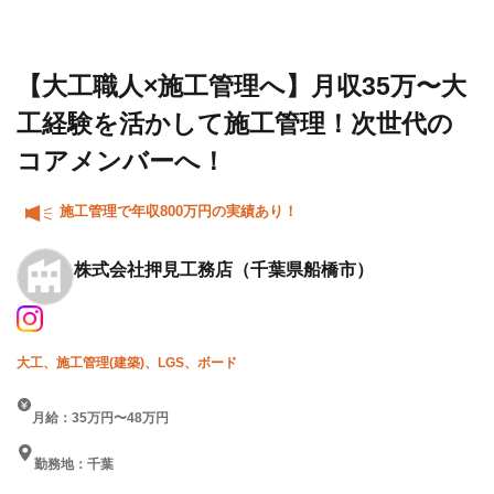
設求人・
会社
収35万〜大工経験を活かして
転職情報
押見
施工管理！次世代のコアメン
一覧
工務
バーへ！
店
【大工職人×施工管理へ】月収35万〜大
工経験を活かして施工管理！次世代の
コアメンバーへ！
施工管理で年収800万円の実績あり！
株式会社押見工務店
（千葉県船橋市）
大工、施工管理(建築)、LGS、ボード
月給：35万円〜48万円
勤務地：千葉