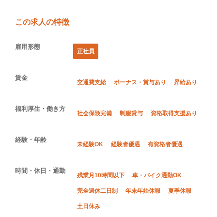
この求人の特徴
雇用形態
正社員
賃金
交通費支給
ボーナス・賞与あり
昇給あり
福利厚生・働き方
社会保険完備
制服貸与
資格取得支援あり
経験・年齢
未経験OK
経験者優遇
有資格者優遇
時間・休日・通勤
残業月10時間以下
車・バイク通勤OK
完全週休二日制
年末年始休暇
夏季休暇
土日休み