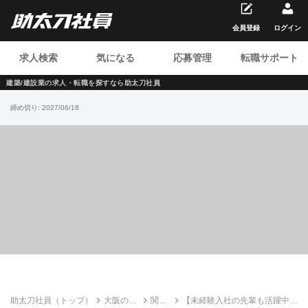
会員登録
ログイン
求人検索
気になる
応募管理
転職サポート
建築/建設業の求人・転職を
探すなら助太刀社員
締め切り:
2027/06/18
助太刀社員（トップ）
大阪の建
関特
【未経験入社の先輩も活躍中】