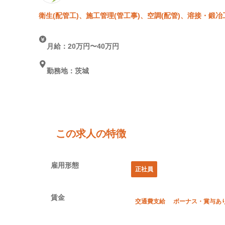
衛生(配管工)、施工管理(管工事)、空調(配管)、溶接・鍛冶
月給：20万円〜40万円
勤務地：茨城
この求人の特徴
雇用形態
正社員
賃金
交通費支給
ボーナス・賞与あ