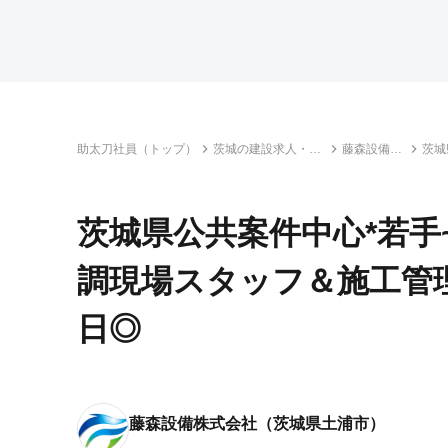
助太刀社員（トップ）
茨城の建設求人・転
藤森設備株
茨城
職情報一覧
式会社
施工
茨城県公共案件中心*若手
調現場スタッフ＆施工管理
日◎
藤森設備株式会社
（茨城県土浦市）