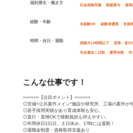
福利厚生・働き方
社会保険完備
制服貸与
資格
経験・年齢
未経験OK
経験者優遇
有資
時間・休日・通勤
残業月10時間以下
直帰・直行
完全週休二日制
夏季休暇
年
こんな仕事です！
======【注目ポイント】======
◎茨城×公共案件メイン*施設や研究所、工場の案件が
◎若手採用実績があり育成体制も安心。
◎直行・直帰OKで移動負担も抑えやすい。
◎年間休日121日、土日休み、17時には退勤！
◎退職金制度・資格取得支援あり