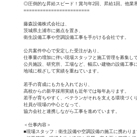
◎圧倒的な昇給スピード！賞与年2回、昇給1回。他業界
========================
藤森設備株式会社は、
茨城県土浦市に拠点を置き、
衛生設備工事や空調設備工事を手がける会社です。
公共案件中心で安定した受注があり、
仕事量の増加に伴い現場スタッフと施工管理を募集し
公共施設、研究所、工場など、幅広い建物の設備工事
地域に根ざして実績を重ねています。
若手の育成にも力を入れており、
高校からの新卒採用実績も近年では毎年あります。
若手が育ちやすく、ベテランがそれを支える環境づく
社員が現場の中心となって、
協力会社と連携しながら工事を進めています。
＜仕事内容＞
■現場スタッフ：衛生設備や空調設備の施工に携わりま