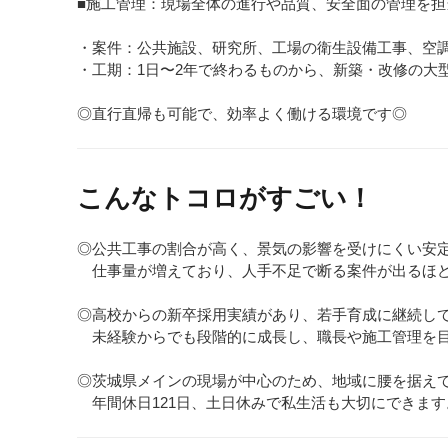
■施工管理：現場全体の進行や品質、安全面の管理を担
・案件：公共施設、研究所、工場の衛生設備工事、空
・工期：1日〜2年で終わるものから、新築・改修の大
◎直行直帰も可能で、効率よく働ける環境です◎
こんなトコロがすごい！
◎公共工事の割合が高く、景気の影響を受けにくい安
仕事量が増えており、人手不足で断る案件が出るほ
◎高校からの新卒採用実績があり、若手育成に継続し
未経験からでも段階的に成長し、職長や施工管理を
◎茨城県メインの現場が中心のため、地域に腰を据え
年間休日121日、土日休みで私生活も大切にできます