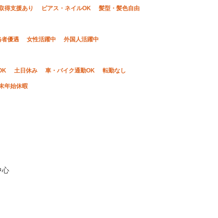
取得支援あり
ピアス・ネイルOK
髪型・髪色自由
格者優遇
女性活躍中
外国人活躍中
OK
土日休み
車・バイク通勤OK
転勤なし
末年始休暇
中心