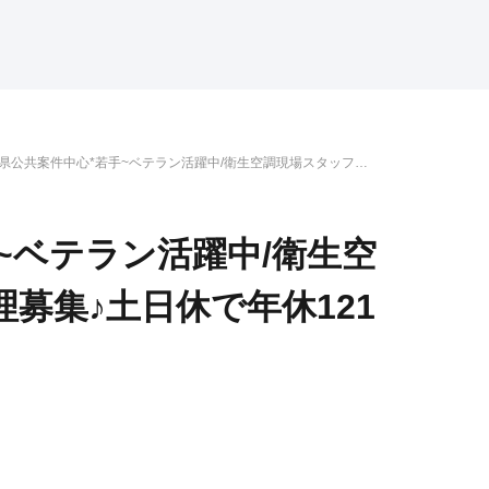
県公共案件中心*若手~ベテラン活躍中/衛生空調現場スタッフ＆
管理募集♪土日休で年休121日◎
~ベテラン活躍中/衛生空
募集♪土日休で年休121