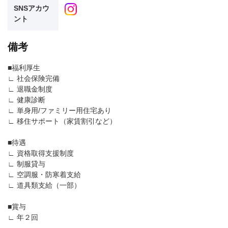
SNSアカウ
ント
備考
■福利厚生
∟ 社会保険完備
∟ 退職金制度
∟ 健康診断
∟ 単身用/ファミリー用住宅あり
∟ 移住サポート（家賃割引など）
■待遇
∟ 資格取得支援制度
∟ 制服貸与
∟ 空調服・防寒着支給
∟ 道具類支給（一部）
■賞与
∟ 年２回