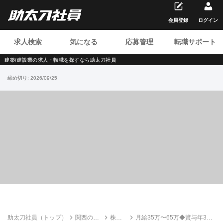
会員登録
ログイン
求人検索
気になる
応募管理
転職サポート
建築/建設業の求人・転職を
探すなら助太刀社員
締め切り:
2026/09/25
助太刀社員（トップ）
関西の建
株式
月給35万〜65万◆賞与年3回