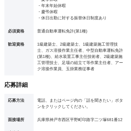
・年末年始休暇
・慶弔休暇
・休日出勤に対する振替休日制度あり
必須資格
普通自動車運転免許(第1種)
歓迎資格
1級建築士、2級建築士、1級建築施工管理技
士、ガス溶接作業主任者、中型自動車運転免許
(第1種)、給水装置工事主任技術者、2級建築施
工管理技士、足場の組立て等作業主任者、アー
ク溶接作業員、玉掛業務従事者
応募詳細
応募方法
電話、またはページ内の「話を聞きたい」ボタ
ンをクリックしてください。
面接場所
兵庫県神戸市西区平野町印路字二ツ塚681番12