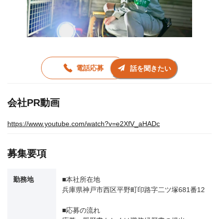
電話応募
話を聞きたい
会社PR動画
https://www.youtube.com/watch?v=e2XfV_aHADc
募集要項
勤務地
■本社所在地
兵庫県神戸市西区平野町印路字二ツ塚681番12
■応募の流れ