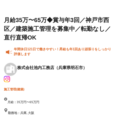
設求人・
会社
／神戸市西区／建築施工管理
転職情報
池内
を募集中／転勤なし／直行直
一覧
工務
帰OK
店
月給35万〜65万◆賞与年3回／神戸市西
区／建築施工管理を募集中／転勤なし／
直行直帰OK
年間休日121日で働きやすい！昇給も年1回あり頑張りをしっかり
評価します
株式会社池内工務店
（兵庫県明石市）
施工管理(建築)
月給：35万円〜65万円
勤務地：兵庫, 大阪