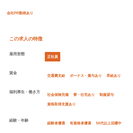
会社PR動画あり
この求人の特徴
雇用形態
正社員
賃金
交通費支給
ボーナス・賞与あり
昇給あり
福利厚生・働き方
社会保険完備
寮・社宅あり
制服貸与
資格取得支援あり
経験・年齢
経験者優遇
有資格者優遇
50代以上活躍中