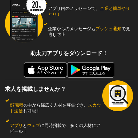
アプリ内のメッセージで、
企業と簡単やり
とり !
企業からのメッセージも
プッシュ通知
で見
逃し防止
助太刀アプリをダウンロード！
求人を掲載しませんか？
87職種
の中から幅広く人材を募集でき、
スカウ
ト送信
も可能！
アプリ
と
ウェブ
に同時掲載で、多くの人材にア
ピール！