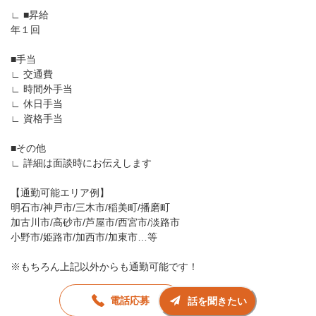
∟ ■昇給
年１回
■手当
∟ 交通費
∟ 時間外手当
∟ 休日手当
∟ 資格手当
■その他
∟ 詳細は面談時にお伝えします
【通勤可能エリア例】
明石市/神戸市/三木市/稲美町/播磨町
加古川市/高砂市/芦屋市/西宮市/淡路市
小野市/姫路市/加西市/加東市…等
※もちろん上記以外からも通勤可能です！
電話応募
話を聞きたい