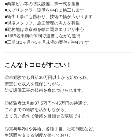
■商業ビル等の防災設備工事一式を担当
■スプリンクラー設備を中心に施工します
■衛生工事にも携わり、技術の幅が広がります
■現場スタッフ、施工管理の両方を募集
■勤務地は東京都を軸に関東エリアが中心
■1班5名未満の体制で連携しながら進行
■工期は1ヶ月〜3ヶ月未満の案件が中心です
こんなトコロがすごい！
◎未経験でも月給30万円以上から始められ、
安定した収入を確保しながら、
防災設備工事の技術を身につけられます。
◎経験者は月給37.5万円〜45万円の待遇で、
これまでの経験を活かしながら、
より良い条件で活躍を目指せる環境です。
◎賞与年2回や昇給、各種手当、社宅制度など、
生活面も支える制度が整っており、