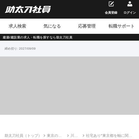
会員登録
ログイン
求人検索
気になる
応募管理
転職サポート
建築/建設業の求人・転職を
探すなら助太刀社員
締め切り:
2027/09/09
助太刀社員（トップ）
東京の建
川村
社宅あり*東京都を軸に関東