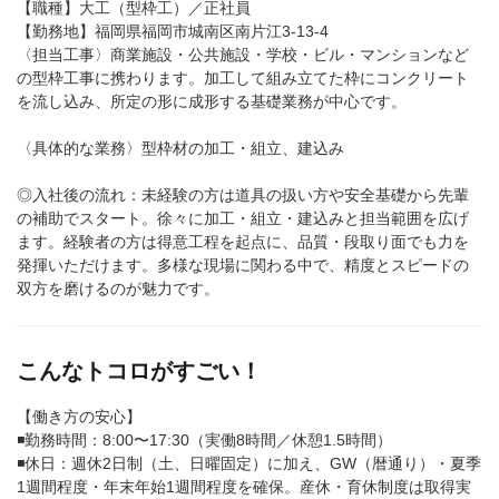
【職種】大工（型枠工）／正社員
【勤務地】福岡県福岡市城南区南片江3-13-4
〈担当工事〉商業施設・公共施設・学校・ビル・マンションなど
の型枠工事に携わります。加工して組み立てた枠にコンクリート
を流し込み、所定の形に成形する基礎業務が中心です。
〈具体的な業務〉型枠材の加工・組立、建込み
◎入社後の流れ：未経験の方は道具の扱い方や安全基礎から先輩
の補助でスタート。徐々に加工・組立・建込みと担当範囲を広げ
ます。経験者の方は得意工程を起点に、品質・段取り面でも力を
発揮いただけます。多様な現場に関わる中で、精度とスピードの
双方を磨けるのが魅力です。
こんなトコロがすごい！
【働き方の安心】
◾️勤務時間：8:00〜17:30（実働8時間／休憩1.5時間）
◾️休日：週休2日制（土、日曜固定）に加え、GW（暦通り）・夏季
1週間程度・年末年始1週間程度を確保。産休・育休制度は取得実