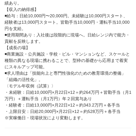
績あり。
【収入の納得感】
◾️給与：日給10,000円〜20,000円。未経験は10,000円スタート、
経験者は13,000円スタート。皆勤手当10,000円・運転手当10,000
円を支給。
◾️使用期間あり：入社後は段階的に現場へ。日給レンジ内で能力・
貢献を反映します。
【成長の場】
◾️商業施設・公共施設・学校・ビル・マンションなど、スケールと
種類の異なる現場に携わることで、型枠の基礎から応用まで着実
にスキルアップ可能。
◾️求人理由は「技能向上と専門性強化のための教育環境の整備」
「組織の活性化」。
〈モデル年収例（試算）〉
・未経験：日給10,000円×月22日×12＝約264万円＋皆勤手当（月1
万円）＋運転手当（月1万円）年２回賞与あり
・経験者：日給13,000円×月22日×12＝約343.2万円＋各手当
・上限目安：日給20,000円×月22日×12＝約528万円＋各手当
※実稼働日・現場状況により変動します。