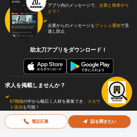
アプリ内のメッセージで、
企業と簡単やり
とり !
企業からのメッセージも
プッシュ通知
で見
逃し防止
助太刀アプリをダウンロード！
求人を掲載しませんか？
87職種
の中から幅広く人材を募集でき、
スカウ
ト送信
も可能！
アプリ
と
ウェブ
電話応募
に同時掲載で、多くの人材にア
話を聞きたい
ピール！