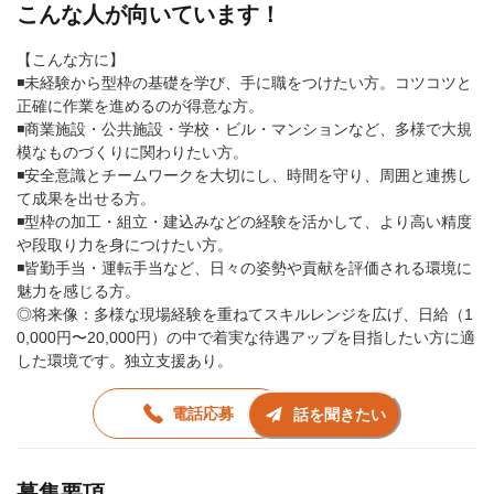
こんな人が向いています！
【こんな方に】
◾️未経験から型枠の基礎を学び、手に職をつけたい方。コツコツと
正確に作業を進めるのが得意な方。
◾️商業施設・公共施設・学校・ビル・マンションなど、多様で大規
模なものづくりに関わりたい方。
◾️安全意識とチームワークを大切にし、時間を守り、周囲と連携し
て成果を出せる方。
◾️型枠の加工・組立・建込みなどの経験を活かして、より高い精度
や段取り力を身につけたい方。
◾️皆勤手当・運転手当など、日々の姿勢や貢献を評価される環境に
魅力を感じる方。
◎将来像：多様な現場経験を重ねてスキルレンジを広げ、日給（1
0,000円〜20,000円）の中で着実な待遇アップを目指したい方に適
した環境です。独立支援あり。
電話応募
話を聞きたい
募集要項