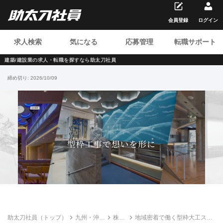
会員登録
ログイン
求人検索
気になる
応募管理
転職サポート
建築/建設業の求人・転職を
探すなら助太刀社員
締め切り:
2026/10/09
助太刀社員（トップ）
九州・沖縄
株式
地域密着で働く型枠大工スタ