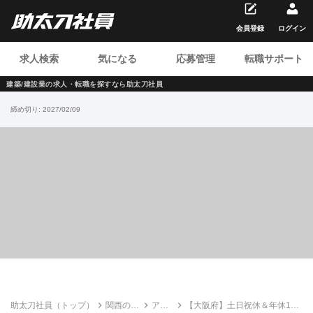
会員登録
ログイン
求人検索
気になる
応募管理
転職サポート
建築/建設業の求人・転職を
探すなら助太刀社員
締め切り:
2027/02/09
助太刀社員（トップ）
関西の建
アー
【大阪府】土日祝休＆年休130