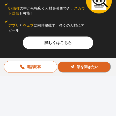
87職種
の中から幅広く人材を募集でき、
スカウ
ト送信
も可能！
アプリ
と
ウェブ
に同時掲載で、多くの人材にア
ピール！
詳しくはこちら
電話応募
話を聞きたい
お問い合わせ
助太刀社員に掲載をお考えの企業様
プライバシーポリシー
利用規約
運営会社
© Sukedachi All Rights Reserved