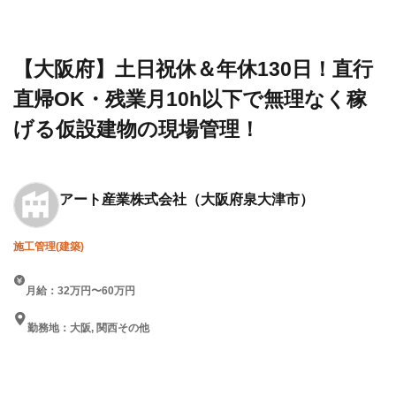
設求人・
ト産
日！直行直帰OK・残業月10h
転職情報
業株
以下で無理なく稼げる仮設建
一覧
式会
物の現場管理！
社
【大阪府】土日祝休＆年休130日！直行
直帰OK・残業月10h以下で無理なく稼
げる仮設建物の現場管理！
アート産業株式会社
（大阪府泉大津市）
施工管理(建築)
月給：32万円〜60万円
勤務地：大阪, 関西その他