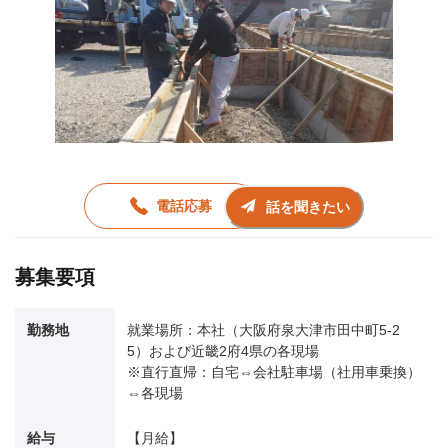
電話応募
話を聞きたい
募集要項
勤務地
就業場所：本社（大阪府泉大津市田中町5-2
5）および近畿2府4県の各現場
※直行直帰：自宅⇔会社駐車場（社用車乗換）
⇔各現場
給与
【月給】